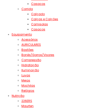
Casacos
Corrida
Calçado
Calças e Calções
Camisolas
Casacos
Equipamento
Acessórios
AURICULARES
Bastões
Bonés/Gorros/Visores
Compressão
Hidratação
Iluminação
Luvas
Meias
Mochilas
Relógios
Nutrição
226ERS
Maurten