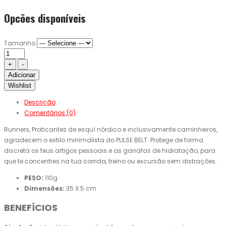
Opcões disponíveis
Tamanho
Adicionar
Wishlist
Descrição
Comentários (0)
Runners, Praticantes de esquí nórdico e inclusivamente caminheiros,
agradecem o estilo minimalista do PULSE BELT. Protege de forma
discreta os teus artigos pessoais e as garrafas de hidratação, para
que te concentres na tua corrida, treino ou excursão sem distrações.
PESO:
110g
Dimensões:
35 X 5 cm
BENEFÍCIOS