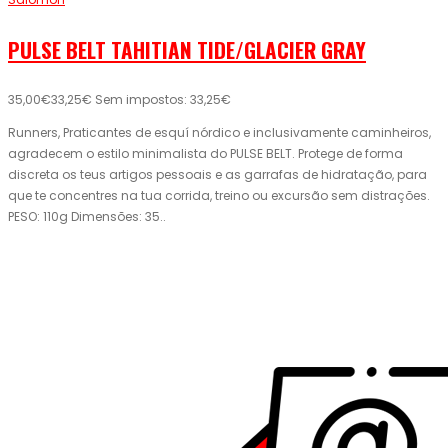
PULSE BELT TAHITIAN TIDE/GLACIER GRAY
35,00€
33,25€
Sem impostos: 33,25€
Runners, Praticantes de esquí nórdico e inclusivamente caminheiros,
agradecem o estilo minimalista do PULSE BELT. Protege de forma
discreta os teus artigos pessoais e as garrafas de hidratação, para
que te concentres na tua corrida, treino ou excursão sem distrações.
PESO: 110g Dimensões: 35..