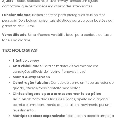
Ajuste:
Tecido elástico respirável 4-way fornece um ajuste
confortável que permanece em atividades extenuantes.
Funcionalidade:
Bolsos secretos para proteger os teus objetos
pessoais. Dois bolsos horizontais elásticos para colocar bastões ou
garrafas de 500 ml.
Versatilidade:
Uma riñonera versátil e ideal para corridas curtas e
fáceis na cidade.
TECNOLOGIAS
Elástico Jersey
Alta visibilidade:
Para se manter visível mesmo em
condições difíceis de neblina / chuva / neve
Malha 4-way stretch
Construção tubular:
Concebido como um tubo ao redor do
quadril, oferece mais conforto sem saltar.
Cintas diagonais para armazenamento ou pólos
adicional:
Com duas tiras de silicone, aperto na diagonal
permite o armazenamento adicional em movimento por um
revestimento.
Múltiplos bolsos expansíveis:
Estique com acesso amplo, a