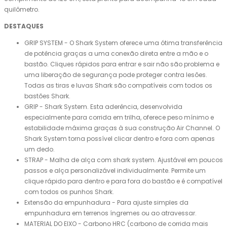
quilômetro.
DESTAQUES
GRIP SYSTEM - O Shark System oferece uma ótima transferência
de potência graças a uma conexão direta entre a mão e o
bastão. Cliques rápidos para entrar e sair não são problema e
uma liberação de segurança pode proteger contra lesões.
Todas as tiras e luvas Shark são compatíveis com todos os
bastões Shark.
GRIP - Shark System. Esta aderência, desenvolvida
especialmente para corrida em trilha, oferece peso mínimo e
estabilidade máxima graças à sua construção Air Channel. O
Shark System torna possível clicar dentro e fora com apenas
um dedo.
STRAP - Malha de alça com shark system. Ajustável em poucos
passos e alça personalizável individualmente. Permite um
clique rápido para dentro e para fora do bastão e é compatível
com todos os punhos Shark.
Extensão da empunhadura - Para ajuste simples da
empunhadura em terrenos íngremes ou ao atravessar.
MATERIAL DO EIXO - Carbono HRC (carbono de corrida mais