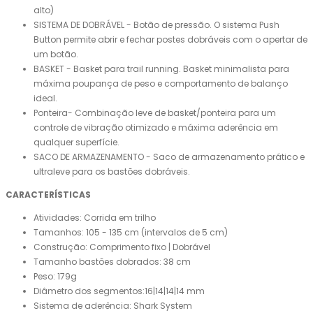
alto)
SISTEMA DE DOBRÁVEL - Botão de pressão. O sistema Push
Button permite abrir e fechar postes dobráveis com o apertar de
um botão.
BASKET - Basket para trail running. Basket minimalista para
máxima poupança de peso e comportamento de balanço
ideal.
Ponteira- Combinação leve de basket/ponteira para um
controle de vibração otimizado e máxima aderência em
qualquer superfície.
SACO DE ARMAZENAMENTO - Saco de armazenamento prático e
ultraleve para os bastões dobráveis.
CARACTERÍSTICAS
Atividades: Corrida em trilho
Tamanhos: 105 - 135 cm (intervalos de 5 cm)
Construção: Comprimento fixo | Dobrável
Tamanho bastões dobrados: 38 cm
Peso: 179g
Diâmetro dos segmentos:16|14|14|14 mm
Sistema de aderência: Shark System