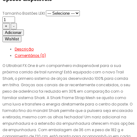
Tamanho Bastões LEKI
Adicionar
Wishlist
Descrição
Comentários (0)
O Ultratrail FX.One é um companheiro indispensável para a sua
próxima corrida de trail running! Está equipado com o novo Trail
Shark, o primeiro sistema de alças desenvolvido 100% para corrida
em trilha. Graças aos canais de ar recentemente concebidos, o seu
peso de aderência foi reduzido em 30% em comparação com o
familiar sistema Shark. A Shark Frame Strap Mesh se ajusta como
uma luva e transfere a energia diretamente para o centro do poste. O
formato fino do mandril Shark permite que a pulseira seja encaixada
e retirada, mesmo com os olhos fechados! Um nariz adicional na
empunhadura e a extensão da empunhadura oferecem mais opções
de empunhadura. Com embalagem de 36 cm e peso de 182 g e
comprimento de 120 cm, está pronto para acompanhá-lo em cada