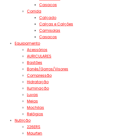
Casacos
Corrida
Calçado
Calças e Calções
Camisolas
Casacos
Equipamento
Acessórios
AURICULARES
Bastões
Bonés/Gorros/Visores
Compressão
Hidratação
Iluminação
Luvas
Meias
Mochilas
Relógios
Nutrição
226ERS
Maurten