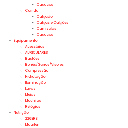
Casacos
Corrida
Calçado
Calças e Calções
Camisolas
Casacos
Equipamento
Acessórios
AURICULARES
Bastões
Bonés/Gorros/Visores
Compressão
Hidratação
Iluminação
Luvas
Meias
Mochilas
Relógios
Nutrição
226ERS
Maurten