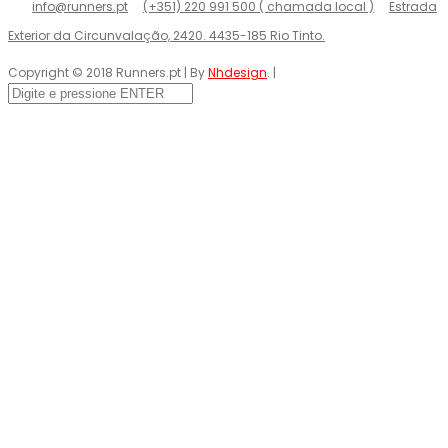
info@runners.pt
(+351) 220 991 500 ( chamada local )
Estrada
Exterior da Circunvalação, 2420. 4435-185 Rio Tinto.
Copyright © 2018 Runners.pt | By
Nhdesign
. |