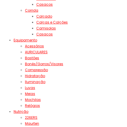
Casacos
Corrida
Calçado
Calças e Calções
Camisolas
Casacos
Equipamento
Acessórios
AURICULARES
Bastões
Bonés/Gorros/Visores
Compressão
Hidratação
Iluminação
Luvas
Meias
Mochilas
Relógios
Nutrição
226ERS
Maurten