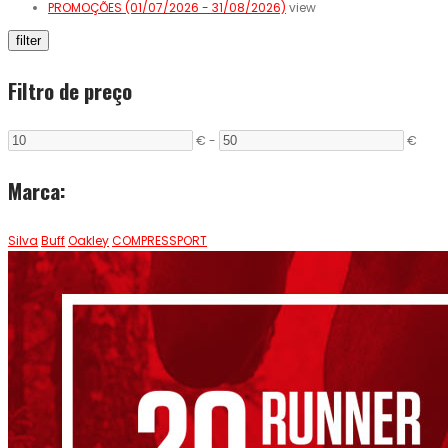
PROMOÇÕES (01/07/2026 - 31/08/2026)
view
filter
Filtro de preço
€
-
€
Marca:
Silva
Buff
Oakley
COMPRESSPORT