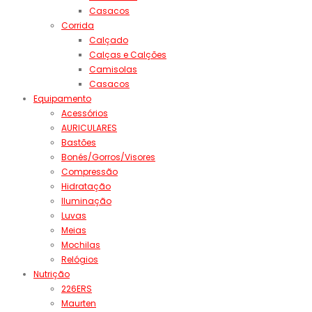
Casacos
Corrida
Calçado
Calças e Calções
Camisolas
Casacos
Equipamento
Acessórios
AURICULARES
Bastões
Bonés/Gorros/Visores
Compressão
Hidratação
Iluminação
Luvas
Meias
Mochilas
Relógios
Nutrição
226ERS
Maurten