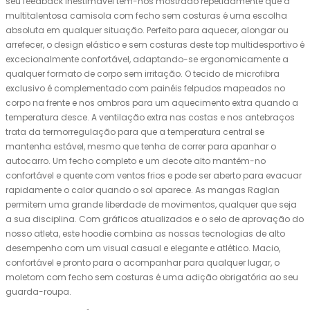
seu feedback inestimável tem-nos mostrado repetidamente que a
multitalentosa camisola com fecho sem costuras é uma escolha
absoluta em qualquer situação. Perfeito para aquecer, alongar ou
arrefecer, o design elástico e sem costuras deste top multidesportivo é
excecionalmente confortável, adaptando-se ergonomicamente a
qualquer formato de corpo sem irritação. O tecido de microfibra
exclusivo é complementado com painéis felpudos mapeados no
corpo na frente e nos ombros para um aquecimento extra quando a
temperatura desce. A ventilação extra nas costas e nos antebraços
trata da termorregulação para que a temperatura central se
mantenha estável, mesmo que tenha de correr para apanhar o
autocarro. Um fecho completo e um decote alto mantêm-no
confortável e quente com ventos frios e pode ser aberto para evacuar
rapidamente o calor quando o sol aparece. As mangas Raglan
permitem uma grande liberdade de movimentos, qualquer que seja
a sua disciplina. Com gráficos atualizados e o selo de aprovação do
nosso atleta, este hoodie combina as nossas tecnologias de alto
desempenho com um visual casual e elegante e atlético. Macio,
confortável e pronto para o acompanhar para qualquer lugar, o
moletom com fecho sem costuras é uma adição obrigatória ao seu
guarda-roupa.