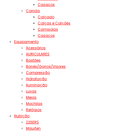
Casacos
Corrida
Calçado
Calças e Calções
Camisolas
Casacos
Equipamento
Acessórios
AURICULARES
Bastões
Bonés/Gorros/Visores
Compressão
Hidratação
Iluminação
Luvas
Meias
Mochilas
Relógios
Nutrição
226ERS
Maurten