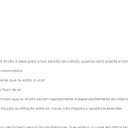
it Shorts é ideal para a tua sessão de corrida, quando está quente e hú
 minimalista.
eces que os estás a usar!
 fluxo de ar.
de modo que os shorts secam rapidamente, independentemente da intens
ricção ou irritação entre as coxas, não importa o quanto te exercites.
 verdadeira sensação de liberdade. Quer estejas a correr em trilhos té