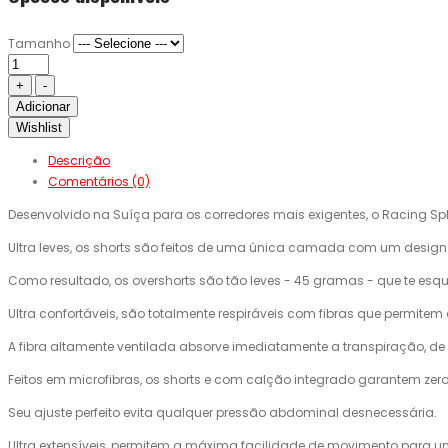
Tamanho
Adicionar
Wishlist
Descrição
Comentários (0)
Desenvolvido na Suíça para os corredores mais exigentes, o Racing Spl
Ultra leves, os shorts são feitos de uma única camada com um design
Como resultado, os overshorts são tão leves - 45 gramas - que te esqu
Ultra confortáveis, são totalmente respiráveis com fibras que permitem o
A fibra altamente ventilada absorve imediatamente a transpiração, 
Feitos em microfibras, os shorts e com calção integrado garantem zero f
Seu ajuste perfeito evita qualquer pressão abdominal desnecessária.
Ultra extensíveis, permitem a máxima facilidade de movimento para uma