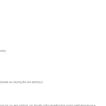
mido.
idade ou duração do esforço.
cnicos ou em pistas, os shorts são projetados para performance e