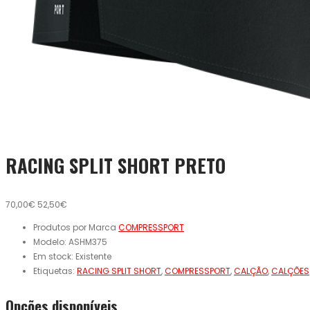
RACING SPLIT SHORT PRETO
70,00€
52,50€
Produtos por Marca
COMPRESSPORT
Modelo:
ASHM375
Em stock:
Existente
Etiquetas:
RACING SPLIT SHORT
,
COMPRESSPORT
,
CALÇÃO
,
CALÇÕES
Opcões disponíveis