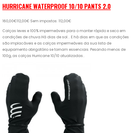
HURRICANE WATERPROOF 10/10 PANTS 2.0
160,00€
112,00€
Sem impostos: 112,00€
Calças leves e 100% impermeáveis ​​para o manter rápido e seco em
condições de chuva.Há dias de sol... E há dias em que as condições
são implacáveis ​​e as calças impermeáveis ​​da sua lista de
equipamento obrigatório se tornam essenciais. Pesando menos de
100g, as calças Hurricane 10/10 atualizadas..