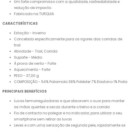
Um forte compromisso com a qualidade, rastreabilidade e
redução de impacto.
Fabricado na TURQUIA
CARACTERÍSTICAS
Estação - Inverno
Concebido especificamente para os rigores das corridas de
trail
Atividade - Trail, Corrida
Suporte - Médio
À prova de vento - Forte
Aquecimento - Forte
PESO - 37,00 g
COMPOSIÇÃO - 54% Poliamida 38% Poliéster 7% Elastano 1% Prata
PRINCIPAIS BENEFÍCIOS
Luvas termorreguladoras e que absorvem o suor para manter
as mãos quentes e secas durante o treino e a corrida
Fio de contacto no polegar e no indicador, para utilizar o seu
smartphone sem retirar as luvas
Leves e com uma sensação de segunda pele, rapidamente se