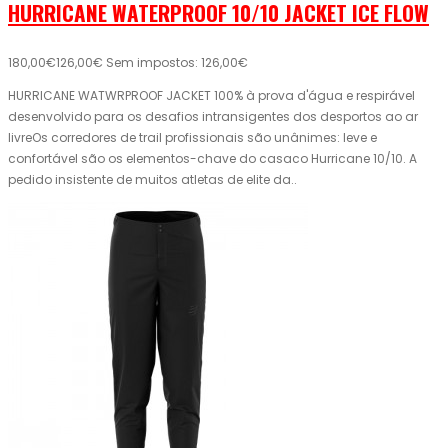
HURRICANE WATERPROOF 10/10 JACKET ICE FLOW
180,00€
126,00€
Sem impostos: 126,00€
HURRICANE WATWRPROOF JACKET 100% à prova d'água e respirável
desenvolvido para os desafios intransigentes dos desportos ao ar
livreOs corredores de trail profissionais são unânimes: leve e
confortável são os elementos-chave do casaco Hurricane 10/10. A
pedido insistente de muitos atletas de elite da..