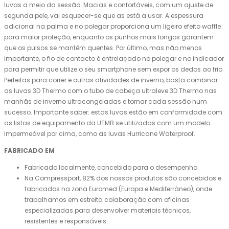
luvas a meio da sessão. Macias e confortáveis, com um ajuste de
segunda pele, vai esquecer-se que as está a usar. A espessura
adicional na palma e no polegar proporciona um ligeiro efeito waffle
para maior proteção, enquanto os punhos mais longos garantem
que os pulsos se mantêm quentes. Por último, mas não menos
importante, o fio de contacto é entrelaçado no polegar e no indicador
para permitir que utilize o seu smartphone sem expor os dedos ao frio.
Perfeitas para correr e outras atividades de inverno, basta combinar
as luvas 3D Thermo com o tubo de cabeça ultraleve 3D Thermo nas
manhãs de inverno ultracongeladas e tornar cada sessão num
sucesso. Importante saber: estas luvas estão em conformidade com
as listas de equipamento da UTMB se utilizadas com um modelo
impermeável por cima, como as luvas Hurricane Waterproof.
FABRICADO EM
Fabricado localmente, concebido para o desempenho.
Na Compressport, 82% dos nossos produtos são concebidos e
fabricados na zona Euromed (Europa e Mediterrâneo), onde
trabalhamos em estreita colaboração com oficinas
especializadas para desenvolver materiais técnicos,
resistentes e responsáveis.