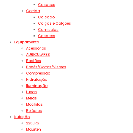
Casacos
Corrida
Calçado
Calças e Calções
Camisolas
Casacos
Equipamento
Acessórios
AURICULARES
Bastões
Bonés/Gorros/Visores
Compressão
Hidratação
Iluminação
Luvas
Meias
Mochilas
Relógios
Nutrição
226ERS
Maurten