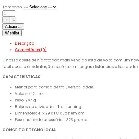
Tamanho
Adicionar
Wishlist
Descrição
Comentários (0)
O nosso colete de hidratação mais vendido está de volta com um novo de
fácil acesso à hidratação, conforto em longas distâncias e liberdade de
CARACTERÍSTICAS
Melhor para corrida de trail, versatilidade
Volume: 12 litros
Peso: 247 g
Bolsas de atividades: Trail running
Dimensões: 41 x 29 x 1 C x L x P em cm
Peso incluindo acessórios: 323 gramas
CONCEITO E TECNOLOGIA