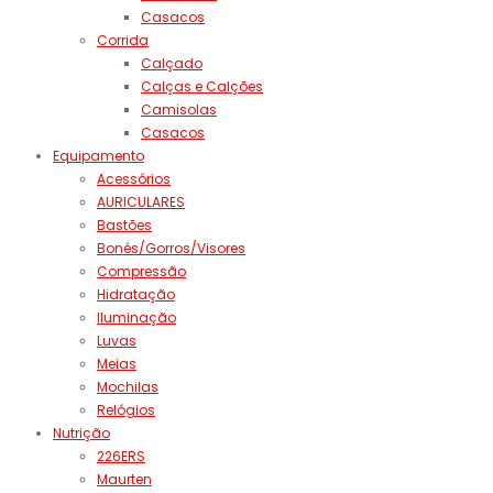
Casacos
Corrida
Calçado
Calças e Calções
Camisolas
Casacos
Equipamento
Acessórios
AURICULARES
Bastões
Bonés/Gorros/Visores
Compressão
Hidratação
Iluminação
Luvas
Meias
Mochilas
Relógios
Nutrição
226ERS
Maurten