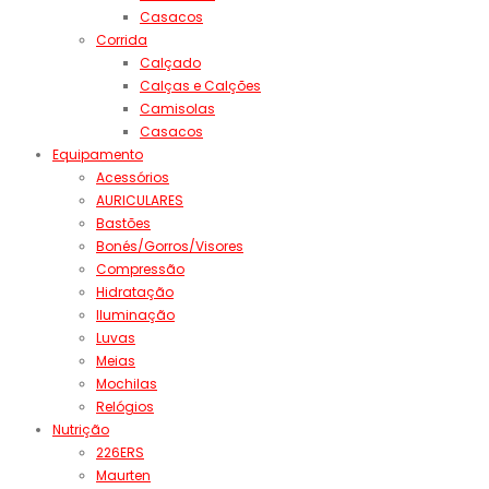
Casacos
Corrida
Calçado
Calças e Calções
Camisolas
Casacos
Equipamento
Acessórios
AURICULARES
Bastões
Bonés/Gorros/Visores
Compressão
Hidratação
Iluminação
Luvas
Meias
Mochilas
Relógios
Nutrição
226ERS
Maurten