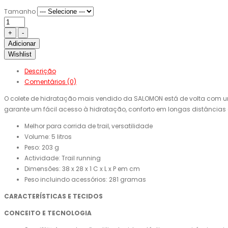
Tamanho
Adicionar
Wishlist
Descrição
Comentários (0)
O colete de hidratação mais vendido da SALOMON está de volta com um n
garante um fácil acesso à hidratação, conforto em longas distâncias 
Melhor para corrida de trail, versatilidade
Volume: 5 litros
Peso: 203 g
Actividade: Trail running
Dimensões: 38 x 28 x 1 C x L x P em cm
Peso incluindo acessórios: 281 gramas
CARACTERÍSTICAS E TECIDOS
CONCEITO E TECNOLOGIA