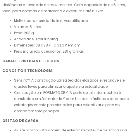
distâncias e liberdade de movimentos. Com capacidade de 5 litros,
ideal para corridas de maratona e aventuras até 60 km.
Melhor para corrida de trail, versatilidade
Volume: 5 litros
Peso: 203 g
Actividade: Trail running
Dimensões: 38 x 28 x 1 C x L x P em cm
Peso incluindo acessórios: 281 gramas
CARACTERÍSTICAS E TECIDOS
CONCEITO E TECNOLOGIA
Sensifit™: A construção utiliza tecidos elásticos e respiráveis ​​e
ajustes leves para otimizar o ajuste e a estabilidade.
Construção em FORMATO DE Y: A parte de trás da mochila é
construída em formato de Y com tecidos elásticos e de suporte
estrategicamente posicionados para estabilizar o peso no
compartimento principal.
GESTÃO DE CARGA
Ajuste rápido: Esta correia de esterno permite-lhe ajustar a sua