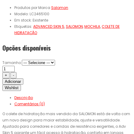
Produtos por Marca
Salomon
Modelo:
LC2465100
Em stock:
Existente
Etiquetas:
ADVANCED SKIN 5
,
SALOMON
,
MOCHILA
,
COLETE DE
HIDRATAÇÃO
Opcões disponíveis
Tamanho
Adicionar
Wishlist
Descrição
Comentários (0)
O colete de hidratação mais vendido da SALOMON está de volta com
um novo design para maior estabilidade, ajuste e versatilidade.
Ajustado para corredores e corridas de resistência exigentes, o Adv
Skin 5 garante um fácil acesso à hidratação, conforto em longas