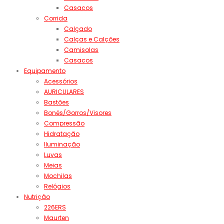
Casacos
Corrida
Calçado
Calças e Calções
Camisolas
Casacos
Equipamento
Acessórios
AURICULARES
Bastões
Bonés/Gorros/Visores
Compressão
Hidratação
Iluminação
Luvas
Meias
Mochilas
Relógios
Nutrição
226ERS
Maurten