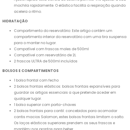
mochila rapidamente. O elástico facilita a respiração quando
acelera o ritmo.
HIDRATAÇÃO
Compartimento do reservatório: Este artigo contém um
compartimento interior do reservatório com uma tira suspensa
para o manter no lugar.
Compatível com frascos moles de 500ml
Compatível com reservatório de 2L
2 frascos ULTRA de 500ml incluídos
BOLSOS E COMPARTIMENTOS
1 bolso frontal com fecho
2 bolsos frontais elásticos: bolsos frontais expansíveis para
guardar os artigos essenciais a que pretende aceder em
qualquer lugar.
1 bolso superior com porta-chaves
2 bolsos frontais para cantil: concebidos para acomodar
cantis macios Salomon, estes bolsos frontais limitam o salto.
Os laços elásticos superiores prendem os seus frascos e
mantêm-nos prontos para beber.