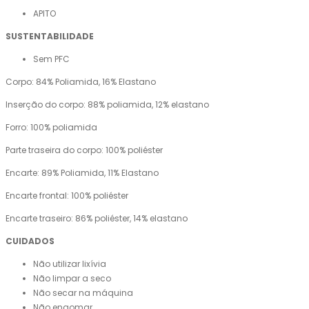
APITO
SUSTENTABILIDADE
Sem PFC
Corpo: 84% Poliamida, 16% Elastano
Inserção do corpo: 88% poliamida, 12% elastano
Forro: 100% poliamida
Parte traseira do corpo: 100% poliéster
Encarte: 89% Poliamida, 11% Elastano
Encarte frontal: 100% poliéster
Encarte traseiro: 86% poliéster, 14% elastano
CUIDADOS
Não utilizar lixívia
Não limpar a seco
Não secar na máquina
Não engomar