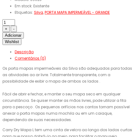
Em stock:
Existente
Etiquetas:
Silva
,
PORTA MAPA IMPERMEÁVEL - GRANDE
Adicionar
Wishlist
Descrição
Comentários (0)
Os porta mapas impermeáveis da Silva são
​​adequados para todas
as
atividades ao ar livre
.
Totalmente
transparente, com a
possibilidade de
exibir
o
mapa
de ambos os
lados
.
Fácil de
abrir e fechar,
e manter o seu
mapa
seco
em qualquer
circunstância.
Se quiser
manter as mãos livres
, pode utilizar a
fita
para o pescoço
.
Os
pequenos orifícios
nos cantos
tornam possível
anexar o porta mapas
n
uma mochila ou
em
um caiaque,
dependendo de suas necessidades
.
Carry
Dry
Mapa
L
tem uma cinta de
velcro
ao longo dos lados
curtos
para que possa
dobrá-lo
ao meio,
para facilitar o manuseio
.