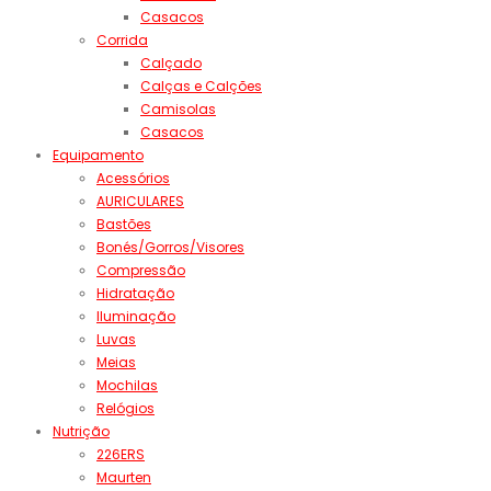
Casacos
Corrida
Calçado
Calças e Calções
Camisolas
Casacos
Equipamento
Acessórios
AURICULARES
Bastões
Bonés/Gorros/Visores
Compressão
Hidratação
Iluminação
Luvas
Meias
Mochilas
Relógios
Nutrição
226ERS
Maurten