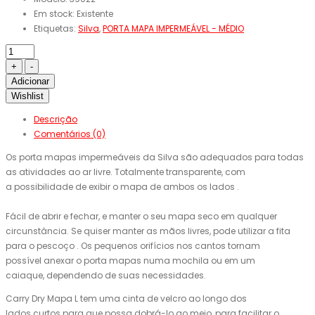
Em stock:
Existente
Etiquetas:
Silva
,
PORTA MAPA IMPERMEÁVEL - MÉDIO
Adicionar
Wishlist
Descrição
Comentários (0)
Os porta mapas impermeáveis da Silva são
​​adequados para todas
as
atividades ao ar livre
.
Totalmente
transparente, com
a
possibilidade de
exibir
o
mapa
de ambos os
lados
.
Fácil de
abrir e fechar,
e manter o seu
mapa
seco
em qualquer
circunstância.
Se quiser
manter as mãos livres
, pode utilizar a
fita
para o pescoço
.
Os
pequenos orifícios
nos cantos
tornam
possível
anexar o porta mapas
n
uma mochila ou
em
um
caiaque,
dependendo de suas necessidades
.
Carry
Dry
Mapa
L
tem uma cinta de
velcro
ao longo dos
lados
curtos
para que possa
dobrá-lo
ao meio,
para facilitar o