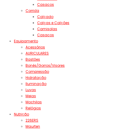
Casacos
Corrida
Calçado
Calças e Calções
Camisolas
Casacos
Equipamento
Acessórios
AURICULARES
Bastões
Bonés/Gorros/Visores
Compressão
Hidratação
Iluminação
Luvas
Meias
Mochilas
Relógios
Nutrição
226ERS
Maurten