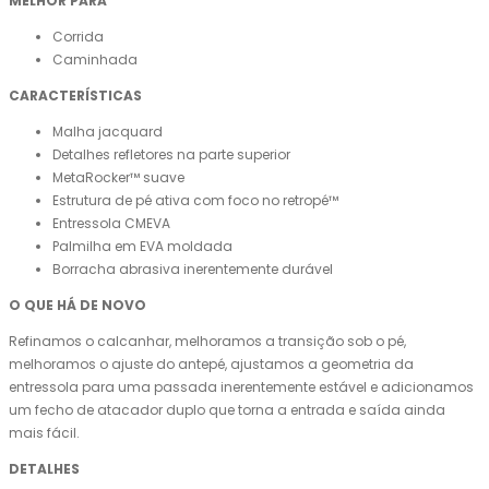
MELHOR PARA
Corrida
Caminhada
CARACTERÍSTICAS
Malha jacquard
Detalhes refletores na parte superior
MetaRocker™ suave
Estrutura de pé ativa com foco no retropé™
Entressola CMEVA
Palmilha em EVA moldada
Borracha abrasiva inerentemente durável
O QUE HÁ DE NOVO
Refinamos o calcanhar, melhoramos a transição sob o pé,
melhoramos o ajuste do antepé, ajustamos a geometria da
entressola para uma passada inerentemente estável e adicionamos
um fecho de atacador duplo que torna a entrada e saída ainda
mais fácil.
DETALHES