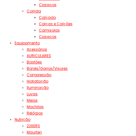
Casacos
Corrida
Calçado
Calças e Calções
Camisolas
Casacos
Equipamento
Acessórios
AURICULARES
Bastões
Bonés/Gorros/Visores
Compressão
Hidratação
Iluminação
Luvas
Meias
Mochilas
Relógios
Nutrição
226ERS
Maurten