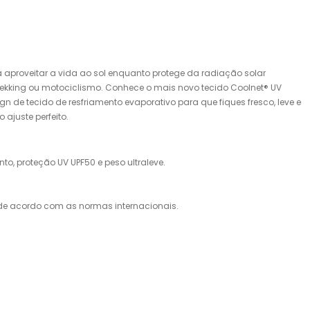
ra aproveitar a vida ao sol enquanto protege da radiação solar
 trekking ou motociclismo. Conhece o mais novo tecido Coolnet® UV
n de tecido de resfriamento evaporativo para que fiques fresco, leve e
ajuste perfeito.
to, proteção UV UPF50 e peso ultraleve.
V de acordo com as normas internacionais.