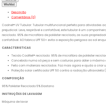
Wishlist
Descrição
Comentários (0)
Coolnet® UV Tubular: Tubular multifuncional perfeito para atividades a
prejudicial. Leve, respirável e confortável, este tubular é um compan
reciclado. 95% de microfibra de poliéster reciclado, as suas propried
confortável. AO fabrico UPF 50+ evita a exposição perigosa ao sol enqu
CARACTERISTICAS
Tecido CoolNet® reciclado: 95% de microfibra de poliéster recic
Concebido numa só peça e sem costuras para obter o máximo con
Feito com materiais reciclados. Faz mais agora e ajuda a criar
Proteção solar certificada UPF 50 contra a radiação ultraviolet
COMPOSIÇÃO
95% Poliéster Reciclado 5% Elastano
INSTRUÇÕES DE LAVAGEM
Máquina de lavar