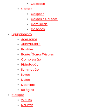
Casacos
Corrida
Calçado
Calças e Calções
Camisolas
Casacos
Equipamento
Acessórios
AURICULARES
Bastões
Bonés/Gorros/Visores
Compressão
Hidratação
Iluminação
Luvas
Meias
Mochilas
Relógios
Nutrição
226ERS
Maurten