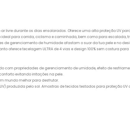
o ar livre durante os dias ensolarados. Oferece uma alta proteção UV pa
heiro ideal para corrida, ciclismo e caminhada, bem como para escalada,
ades de gerenciamento de humidade afastam o suor da tua pele e no desig
anto oferece tecelagem ULTRA de 4 vias e design 100% sem costura para o 
lado com propriedades de gerenciamento de umidade, efeito de resfriamen
forto evitando irritações na pele.
 um mundo melhor para desfrutar.
a (UV) produzida pelo sol. Amostras de tecidos testados para proteção U