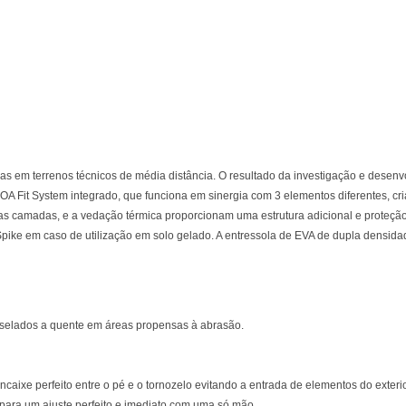
das em terrenos técnicos de média distância. O resultado da investigação e desenv
OA Fit System integrado, que funciona em sinergia com 3 elementos diferentes, c
rias camadas, e a vedação térmica proporcionam uma estrutura adicional e proteçã
p Spike em caso de utilização em solo gelado. A entressola de EVA de dupla densid
U selados a quente em áreas propensas à abrasão.
ncaixe perfeito entre o pé e o tornozelo evitando a entrada de elementos do exte
 para um ajuste perfeito e imediato com uma só mão.