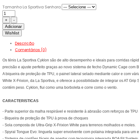
Tamanho La Sportiva Senhora
Adicionar
Wishlist
Descrição
Comentários (0)
Os ténis La Sportiva Cyklon são de alto desempenho e ideais para corridas rápi
precisão e ajuste perfeito graças ao novo sistema de fecho Dynamic Cage com B
A biqueira de proteção de TPU, o painel lateral selado mediante calor e com vá
White X-Frixion, da La Sportiva, e oferece a possibilidade de integrar os AT Gri
contém peso. Cyklon, flui como uma borboleta e corre como o vento.
CARACTERISTICAS
- Parte superior da malha respirável e resistente à abrasão com reforços de TP
- Biqueira de proteção de TPU à prova de choques
- Sola composta de Ultra-Grip X-Frixion White para terrenos molhados e moles.
- Spyral Tongue Evo: lingueta super envolvente com polaina integrada para um e
- Sistema de cordões fáceis de apertar com tecnologia integrada BOA Fit System