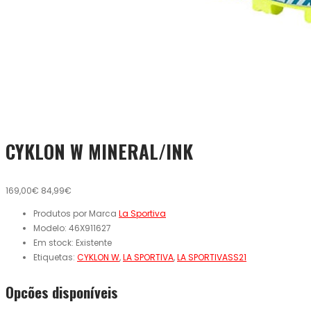
CYKLON W MINERAL/INK
169,00€
84,99€
Produtos por Marca
La Sportiva
Modelo:
46X911627
Em stock:
Existente
Etiquetas:
CYKLON W
,
LA SPORTIVA
,
LA SPORTIVASS21
Opcões disponíveis