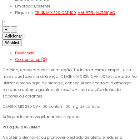
Em stock:
Existente
Etiquetas:
DRINK MIX 320 CAF 100
,
MAURTEN
,
NUTRIÇÃO
Adicionar
Wishlist
Descrição
Comentários (0)
Cafeína, carboidratos e hidratação. Tudo ao mesmo tempo - e em
níveis que fazem a diferença. O DRINK MIX 320 CAF 100 tem de tudo. Ao
utilizar a tecnologia de hidrogel, conseguiram controlar o amargor
em que a cafeína geralmente resulta - sem adição de ácido,
sabores ou corantes.
O DRINK MIX 320 CAF 100 contém 100 mg de cafeína.
Adequado para vegetarianos e veganos.
PORQUÊ CAFEÍNA?
A cafeína demonstrou promover o estado de alerta e reduzir a