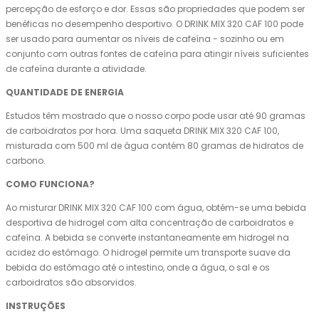
percepção de esforço e dor. Essas são propriedades que podem ser
benéficas no desempenho desportivo. O DRINK MIX 320 CAF 100 pode
ser usado para aumentar os níveis de cafeína - sozinho ou em
conjunto com outras fontes de cafeína para atingir níveis suficientes
de cafeína durante a atividade.
QUANTIDADE DE ENERGIA
Estudos têm mostrado que o nosso corpo pode usar até 90 gramas
de carboidratos por hora. Uma saqueta DRINK MIX 320 CAF 100,
misturada com 500 ml de água contém 80 gramas de hidratos de
carbono.
COMO FUNCIONA?
Ao misturar DRINK MIX 320 CAF 100 com água, obtém-se uma bebida
desportiva de hidrogel com alta concentração de carboidratos e
cafeína. A bebida se converte instantaneamente em hidrogel na
acidez do estômago. O hidrogel permite um transporte suave da
bebida do estômago até o intestino, onde a água, o sal e os
carboidratos são absorvidos.
INSTRUÇÕES