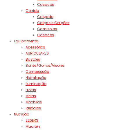
Casacos
Corrida
Calçado
Calças e Calções
Camisolas
Casacos
Equipamento
Acessórios
AURICULARES
Bastões
Bonés/Gorros/Visores
Compressão
Hidratação
Iluminação
Luvas
Meias
Mochilas
Relógios
Nutrição
226ERS
Maurten