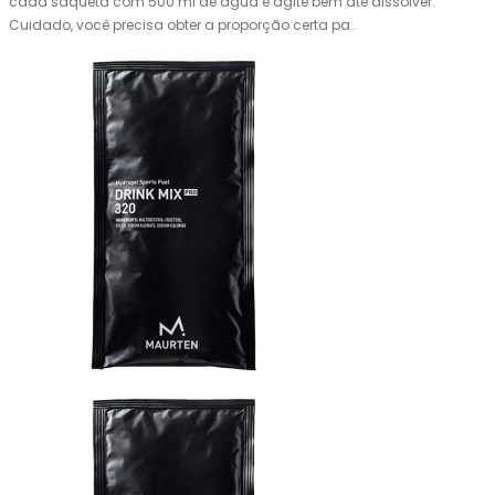
cada saqueta com 500 ml de água e agite bem até dissolver.
Cuidado, você precisa obter a proporção certa pa..