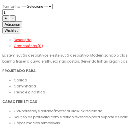
Tamanho
Adicionar
Wishlist
Descrição
Comentários (0)
Existem sutiãs desportivos e este sutiã desportivo. Modernizando o clá
bainha traseira curva e silhueta nas costas. Servindo linhas orgânic
PROJETADO PARA
Corrida
Caminhada
Treino e ginástica
CARACTERISTICAS
75% poliéster/elastano/material BioWick reciclado
Soutien de prateleira com elástico revestido para suporte de ba
Copos macios removíveis