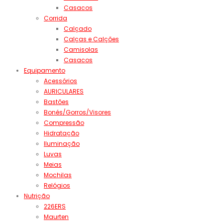
Casacos
Corrida
Calçado
Calças e Calções
Camisolas
Casacos
Equipamento
Acessórios
AURICULARES
Bastões
Bonés/Gorros/Visores
Compressão
Hidratação
Iluminação
Luvas
Meias
Mochilas
Relógios
Nutrição
226ERS
Maurten