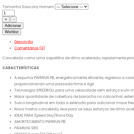
Tamanho Saucony Homem
Adicionar
Wishlist
Descrição
Comentários (0)
Concebida como uma sapatilha de ritmo acelerado, rapidamente provo
CARACTERÍSTICAS
A espuma PWRRUN PB, energeticamente eficiente, regressa a cada
proporcionando uma passada firme e ágil.
Tecnologia SPEEDROLL para uma velocidade sem esforço e um mov
Maior quantidade de cobertura de borracha no calcanhar, este
Sulco longitudinal em toda a extensão para adicionar maior flex
Nova malha concebida, leve para os seus esforços de ritmo acel
IDEAL PARA Speed ​​​​Day/Race Day
AMORTECIMENTO PWRRUN PB
PALMILHA SRS