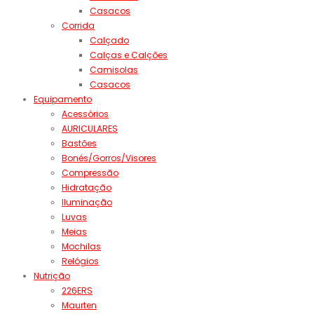
Casacos
Corrida
Calçado
Calças e Calções
Camisolas
Casacos
Equipamento
Acessórios
AURICULARES
Bastões
Bonés/Gorros/Visores
Compressão
Hidratação
Iluminação
Luvas
Meias
Mochilas
Relógios
Nutrição
226ERS
Maurten