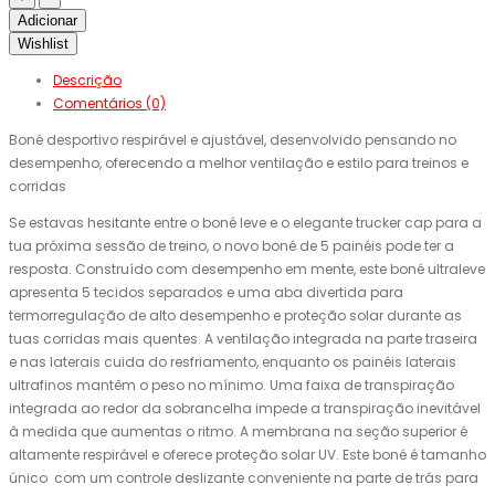
Adicionar
Wishlist
Descrição
Comentários (0)
Boné desportivo respirável e ajustável, desenvolvido pensando no
desempenho, oferecendo a melhor ventilação e estilo para treinos e
corridas
Se estavas hesitante entre o boné leve e o elegante trucker cap para a
tua próxima sessão de treino, o novo boné de 5 painéis pode ter a
resposta. Construído com desempenho em mente, este boné ultraleve
apresenta 5 tecidos separados e uma aba divertida para
termorregulação de alto desempenho e proteção solar durante as
tuas corridas mais quentes. A ventilação integrada na parte traseira
e nas laterais cuida do resfriamento, enquanto os painéis laterais
ultrafinos mantêm o peso no mínimo. Uma faixa de transpiração
integrada ao redor da sobrancelha impede a transpiração inevitável
à medida que aumentas o ritmo. A membrana na seção superior é
altamente respirável e oferece proteção solar UV. Este boné é tamanho
único com um controle deslizante conveniente na parte de trás para