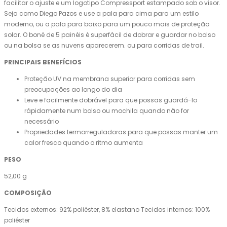
facilitar o ajuste e um logotipo Compressport estampado sob o visor.
Seja como Diego Pazos e use a pala para cima para um estilo
moderno, ou a pala para baixo para um pouco mais de proteção
solar. O boné de 5 painéis é superfácil de dobrar e guardar no bolso
ou na bolsa se as nuvens aparecerem. ou para corridas de trail.
PRINCIPAIS BENEFÍCIOS
Proteção UV na membrana superior para corridas sem
preocupações ao longo do dia
Leve e facilmente dobrável para que possas guardá-lo
rápidamente num bolso ou mochila quando não for
necessário
Propriedades termorreguladoras para que possas manter um
calor fresco quando o ritmo aumenta
PESO
52,00 g
COMPOSIÇÃO
Tecidos externos: 92% poliéster, 8% elastano Tecidos internos: 100%
poliéster