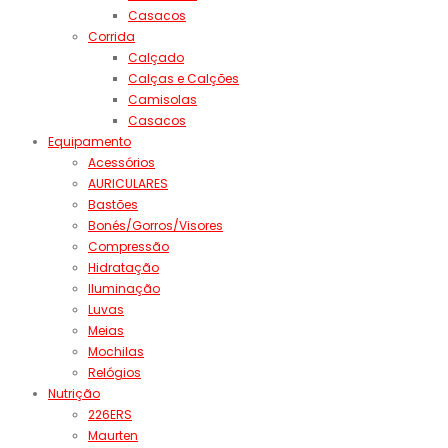
Casacos
Corrida
Calçado
Calças e Calções
Camisolas
Casacos
Equipamento
Acessórios
AURICULARES
Bastões
Bonés/Gorros/Visores
Compressão
Hidratação
Iluminação
Luvas
Meias
Mochilas
Relógios
Nutrição
226ERS
Maurten