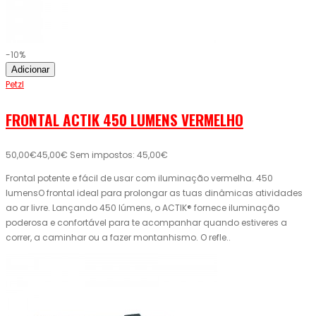
-10%
Adicionar
Petzl
FRONTAL ACTIK 450 LUMENS VERMELHO
50,00€
45,00€
Sem impostos: 45,00€
Frontal potente e fácil de usar com iluminação vermelha. 450
lumensO frontal ideal para prolongar as tuas dinâmicas atividades
ao ar livre. Lançando 450 lúmens, o ACTIK® fornece iluminação
poderosa e confortável para te acompanhar quando estiveres a
correr, a caminhar ou a fazer montanhismo. O refle..