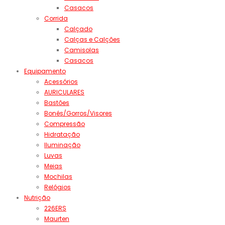
Casacos
Corrida
Calçado
Calças e Calções
Camisolas
Casacos
Equipamento
Acessórios
AURICULARES
Bastões
Bonés/Gorros/Visores
Compressão
Hidratação
Iluminação
Luvas
Meias
Mochilas
Relógios
Nutrição
226ERS
Maurten