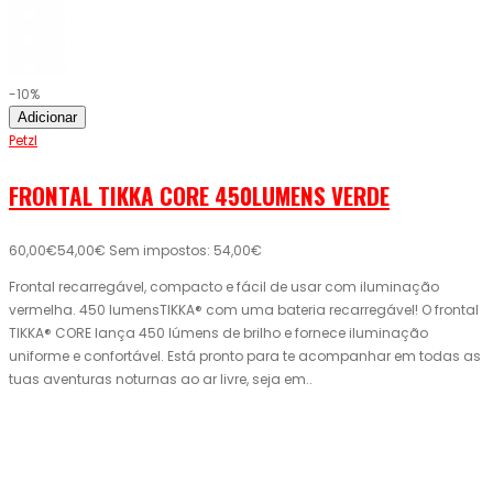
-10%
Adicionar
Petzl
FRONTAL TIKKA CORE 450LUMENS VERDE
60,00€
54,00€
Sem impostos: 54,00€
Frontal recarregável, compacto e fácil de usar com iluminação
vermelha. 450 lumensTIKKA® com uma bateria recarregável! O frontal
TIKKA® CORE lança 450 lúmens de brilho e fornece iluminação
uniforme e confortável. Está pronto para te acompanhar em todas as
tuas aventuras noturnas ao ar livre, seja em..