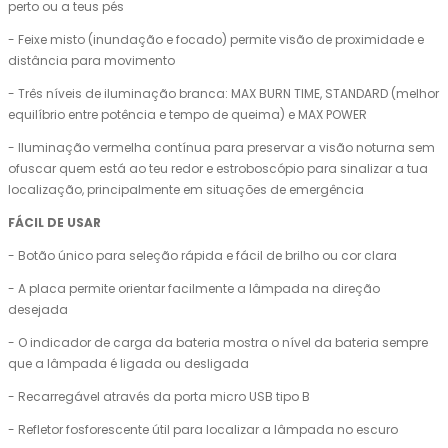
perto ou a teus pés
- Feixe misto (inundação e focado) permite visão de proximidade e
distância para movimento
- Três níveis de iluminação branca: MAX BURN TIME, STANDARD (melhor
equilíbrio entre potência e tempo de queima) e MAX POWER
- Iluminação vermelha contínua para preservar a visão noturna sem
ofuscar quem está ao teu redor e estroboscópio para sinalizar a tua
localização, principalmente em situações de emergência
FÁCIL DE USAR
- Botão único para seleção rápida e fácil de brilho ou cor clara
- A placa permite orientar facilmente a lâmpada na direção
desejada
- O indicador de carga da bateria mostra o nível da bateria sempre
que a lâmpada é ligada ou desligada
- Recarregável através da porta micro USB tipo B
- Refletor fosforescente útil para localizar a lâmpada no escuro