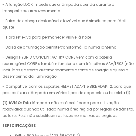
- A função LOCK impede que a lâmpada acenda durante o
transporte ou armazenamento
- Faixa de cabeça destacável e lavável que é simétrica para fácil
ajuste
- Tiara reflexiva para permanecer visível à noite
- Bolsa de arrumação permite transformá-la numa lanterna
- Design HYBRID CONCEPT: ACTIK® CORE vem com a bateria
recarregável CORE e também funciona com três pilhas AAA/LR03 (não
incluídas); detecta automaticamente a fonte de energia e ajusta o
desempenho da iluminação
- Compatível com os suportes HELMET ADAPT e BIKE ADAPT 2, para que
possas fixar a lâmpada em vários tipos de capacete ou bicicleta (1)
(1) AVISO:
Esta lâmpada não está certificada para utilização
rodoviária: quando utilizada numa área regida por regras de trânsito,
as luzes Petzl não substituem as luzes normalizadas exigidas.
ESPECIFICAÇÕES
Brilho: 600 lumens (ANSI/PLATO FL 1)