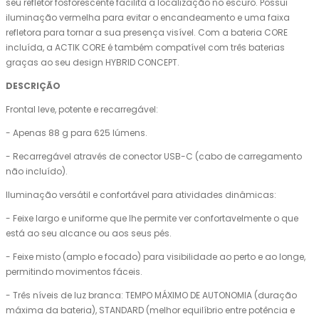
seu refletor fosforescente facilita a localização no escuro. Possui
iluminação vermelha para evitar o encandeamento e uma faixa
refletora para tornar a sua presença visível. Com a bateria CORE
incluída, a ACTIK CORE é também compatível com três baterias
graças ao seu design HYBRID CONCEPT.
DESCRIÇÃO
Frontal leve, potente e recarregável:
- Apenas 88 g para 625 lúmens.
- Recarregável através de conector USB-C (cabo de carregamento
não incluído).
Iluminação versátil e confortável para atividades dinâmicas:
- Feixe largo e uniforme que lhe permite ver confortavelmente o que
está ao seu alcance ou aos seus pés.
- Feixe misto (amplo e focado) para visibilidade ao perto e ao longe,
permitindo movimentos fáceis.
- Três níveis de luz branca: TEMPO MÁXIMO DE AUTONOMIA (duração
máxima da bateria), STANDARD (melhor equilíbrio entre potência e