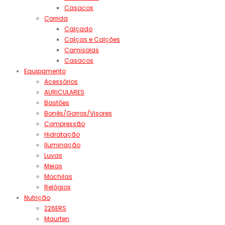
Casacos
Corrida
Calçado
Calças e Calções
Camisolas
Casacos
Equipamento
Acessórios
AURICULARES
Bastões
Bonés/Gorros/Visores
Compressão
Hidratação
Iluminação
Luvas
Meias
Mochilas
Relógios
Nutrição
226ERS
Maurten