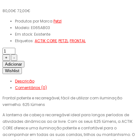
80,00€
72,00€
Produtos por Marca
Petzl
Modelo:
E065AB03
Em stock:
Existente
Etiquetas:
ACTIK CORE
,
PETZL
,
FRONTAL
Adicionar
Wishlist
Descrição
Comentários (0)
Frontal potente e recarregável, fácil de utilizar com iluminação
vermelha. 625 lúmens
A lanterna de cabeça recarregável ideal para longos períodos de
atividades dinâmicas ao ar livre. Com os seus 625 lúmens, a ACTIK
CORE oferece uma iluminação potente e confortável para o
acompanhar em todas as suas corridas, trilhos ou montanhismo. O