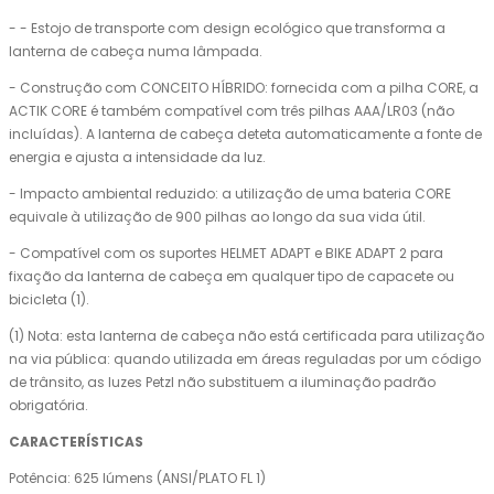
- - Estojo de transporte com design ecológico que transforma a
lanterna de cabeça numa lâmpada.
- Construção com CONCEITO HÍBRIDO: fornecida com a pilha CORE, a
ACTIK CORE é também compatível com três pilhas AAA/LR03 (não
incluídas). A lanterna de cabeça deteta automaticamente a fonte de
energia e ajusta a intensidade da luz.
- Impacto ambiental reduzido: a utilização de uma bateria CORE
equivale à utilização de 900 pilhas ao longo da sua vida útil.
- Compatível com os suportes HELMET ADAPT e BIKE ADAPT 2 para
fixação da lanterna de cabeça em qualquer tipo de capacete ou
bicicleta (1).
(1) Nota: esta lanterna de cabeça não está certificada para utilização
na via pública: quando utilizada em áreas reguladas por um código
de trânsito, as luzes Petzl não substituem a iluminação padrão
obrigatória.
CARACTERÍSTICAS
Potência: 625 lúmens (ANSI/PLATO FL 1)