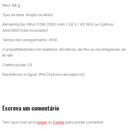
Peso: 88 g
Tipo de feixe: Amplo ou Misto
Alimentação: Pilha CORE (1250 mAh / 3,6 V / 4,5 Wh) ou 3 pilhas
AAA/LR03 (não incluídas)
Tempo de carregamento: 3h30
Compatibilidade com baterias: Alcalinas, de lítio ou recarregáveis ​​de
Ni-MH
Certificações: CE
Resistência à água: IPX4 (À prova de salpicos)
Escreva um comentário
Tem que criar uma
logar
ou
Conta
para poder comentar.