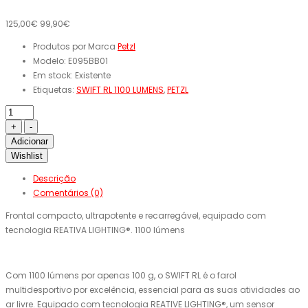
125,00€
99,90€
Produtos por Marca
Petzl
Modelo:
E095BB01
Em stock:
Existente
Etiquetas:
SWIFT RL 1100 LUMENS
,
PETZL
Adicionar
Wishlist
Descrição
Comentários (0)
Frontal compacto, ultrapotente e recarregável, equipado com
tecnologia REATIVA LIGHTING®. 1100 lúmens
Com 1100 lúmens por apenas 100 g, o SWIFT RL é o farol
multidesportivo por excelência, essencial para as suas atividades ao
ar livre. Equipado com tecnologia REATIVE LIGHTING®, um sensor