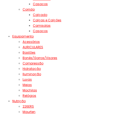
Casacos
Corrida
Calçado
Calças e Calções
Camisolas
Casacos
Equipamento
Acessórios
AURICULARES
Bastões
Bonés/Gorros/Visores
Compressão
Hidratação
Iluminação
Luvas
Meias
Mochilas
Relógios
Nutrição
226ERS
Maurten