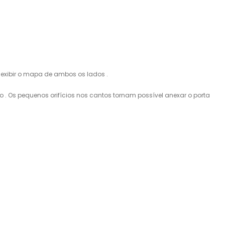
exibir
o
mapa
de ambos os
lados
.
ço
.
Os
pequenos orifícios
nos cantos
tornam possível
anexar o porta