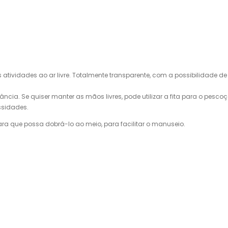
s
atividades ao ar livre
.
Totalmente
transparente, com a
possibilidade de
ância.
Se quiser
manter as mãos livres
, pode utilizar a
fita para o pesco
ssidades
.
ara que possa
dobrá-lo
ao meio,
para facilitar o manuseio
.