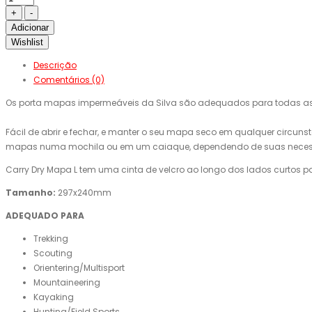
Adicionar
Wishlist
Descrição
Comentários (0)
Os porta mapas impermeáveis da Silva são
​​adequados para todas a
Fácil de
abrir e fechar,
e manter o seu
mapa
seco
em qualquer circunst
mapas
n
uma mochila ou
em
um caiaque,
dependendo de suas nece
Carry
Dry
Mapa
L
tem uma cinta de
velcro
ao longo dos lados
curtos
p
Tamanho:
297x240mm
ADEQUADO PARA
Trekking
Scouting
Orientering/Multisport
Mountaineering
Kayaking
Hunting/Field Sports