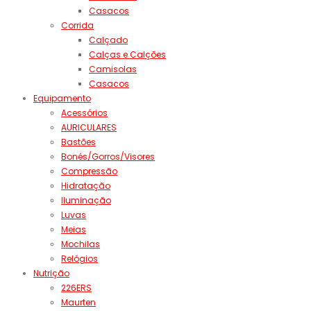
Casacos
Corrida
Calçado
Calças e Calções
Camisolas
Casacos
Equipamento
Acessórios
AURICULARES
Bastões
Bonés/Gorros/Visores
Compressão
Hidratação
Iluminação
Luvas
Meias
Mochilas
Relógios
Nutrição
226ERS
Maurten