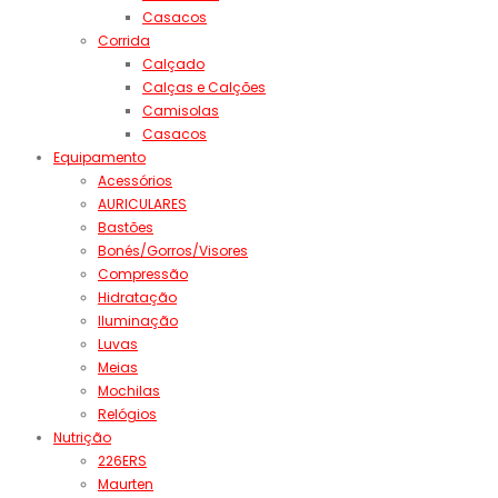
Casacos
Corrida
Calçado
Calças e Calções
Camisolas
Casacos
Equipamento
Acessórios
AURICULARES
Bastões
Bonés/Gorros/Visores
Compressão
Hidratação
Iluminação
Luvas
Meias
Mochilas
Relógios
Nutrição
226ERS
Maurten