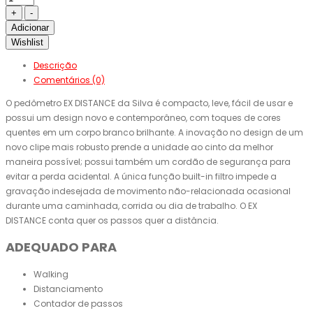
Adicionar
Wishlist
Descrição
Comentários (0)
O pedômetro EX DISTANCE da Silva
é compacto, leve
, fácil de usar
e
possui um design
novo
e contemporâneo, com
toques
de cores
quentes
em um
corpo branco
brilhante.
A inovação no design de um
novo clipe
mais
robusto
prende
a unidade ao
cinto
da melhor
maneira
possível;
possui também
um
cordão de segurança
para
evitar a perda
acidental.
A
única
função built-in
filtro impede
a
gravação
indesejada de
movimento
não-
relacionada
ocasional
durante
uma caminhada,
corrida ou
dia de trabalho.
O
EX
DISTANCE
conta
quer os
passos quer a
distância
.
ADEQUADO PARA
Walking
Distanciamento
Contador de passos