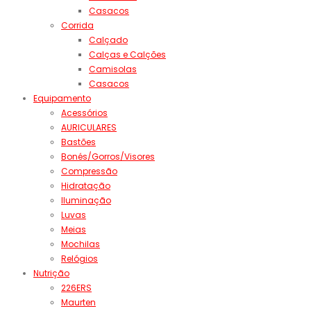
Casacos
Corrida
Calçado
Calças e Calções
Camisolas
Casacos
Equipamento
Acessórios
AURICULARES
Bastões
Bonés/Gorros/Visores
Compressão
Hidratação
Iluminação
Luvas
Meias
Mochilas
Relógios
Nutrição
226ERS
Maurten