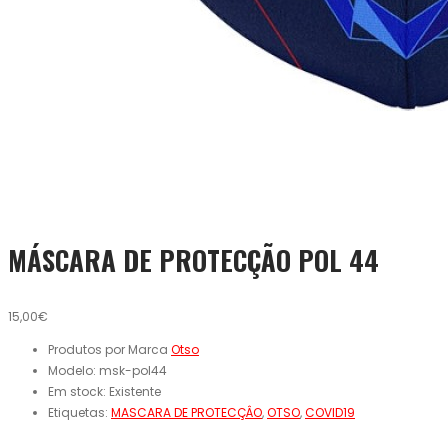
MÁSCARA DE PROTECÇÃO POL 44
15,00€
Produtos por Marca
Otso
Modelo:
msk-pol44
Em stock:
Existente
Etiquetas:
MASCARA DE PROTECÇÂO
,
OTSO
,
COVID19