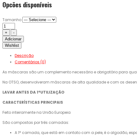
Opcões disponíveis
Tamanho
Adicionar
Wishlist
Descrição
Comentários (0)
As máscaras são um complemento necessário e obrigatório para qualquer
Na OTSO, desenvolveram máscaras de alta qualidade e com os desenh
LAVAR ANTES DA 1ªUTILIZAÇÃO
CARACTERÍSTICAS PRINCIPAIS
Feito inteiramente na União Europeia
São compostas por três camadas:
A 1ª camada, que está em contato com a pele, é o algodão, espon