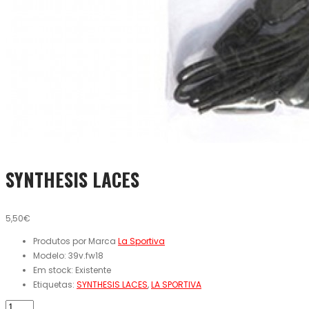
SYNTHESIS LACES
5,50€
Produtos por Marca
La Sportiva
Modelo:
39v.fw18
Em stock:
Existente
Etiquetas:
SYNTHESIS LACES
,
LA SPORTIVA