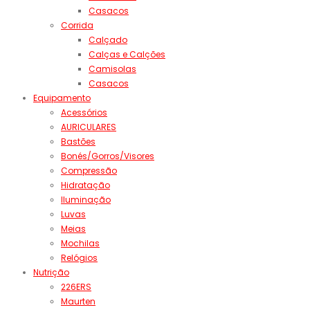
Casacos
Corrida
Calçado
Calças e Calções
Camisolas
Casacos
Equipamento
Acessórios
AURICULARES
Bastões
Bonés/Gorros/Visores
Compressão
Hidratação
Iluminação
Luvas
Meias
Mochilas
Relógios
Nutrição
226ERS
Maurten