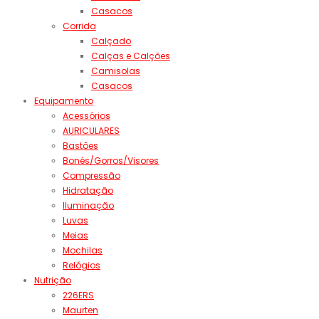
Casacos
Corrida
Calçado
Calças e Calções
Camisolas
Casacos
Equipamento
Acessórios
AURICULARES
Bastões
Bonés/Gorros/Visores
Compressão
Hidratação
Iluminação
Luvas
Meias
Mochilas
Relógios
Nutrição
226ERS
Maurten