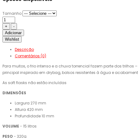
Tamanho
Adicionar
Wishlist
Descrição
Comentários (0)
Para muitos, o frio intenso e a chuva torrencial fazem parte dos tril
principal inspirado em drybag, bolsos resistentes à água e acabamen
As soft flasks não estão incluídas
DIMENSÕES
Largura 270 mm
Altura 420 mm
Profundidade 10 mm
VOLUME
- 15 litros
PESO
- 320g