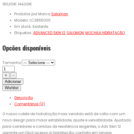
160,00€
144,00€
Produtos por Marca
Salomon
Modelo:
LC2855000
Em stock:
Existente
Etiquetas:
ADVANCED SKIN 12
,
SALOMON
,
MOCHILA HIDRATAÇÃO
Opcões disponíveis
Tamanho
Adicionar
Wishlist
Descrição
Comentários (0)
O nosso colete de hidratação mais vendido está de volta com um
novo design para maior estabilidade, ajuste e versatilidade. Ajustado
para corredores e corridas de resistência exigentes, o Adv Skin 12
garante um fácil acesso à hidratação, conforto em longas