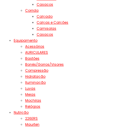
Casacos
Corrida
Calçado
Calças e Calções
Camisolas
Casacos
Equipamento
Acessórios
AURICULARES
Bastões
Bonés/Gorros/Visores
Compressão
Hidratação
Iluminação
Luvas
Meias
Mochilas
Relógios
Nutrição
226ERS
Maurten