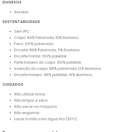
DIVERSOS
Assobio
SUSTENTABILIDADE
Sem PFC
Corpo: 84% Poliamida, 16% Elastano
Forro: 100% poliamida
Encarte: 89% Poliamida, 11% Elastano
Encarte frontal: 100% poliéster
Parte traseira do corpo: 100% poliéster
Inserção do corpo: 88% poliamida, 12% elastano
Encarte traseiro: 86% poliéster, 14% elastano
CUIDADOS
Não utilizar lixívia
Não limpar a seco
Não secar na máquina
Não engomar
Lavar à mão com água fria (30°c)