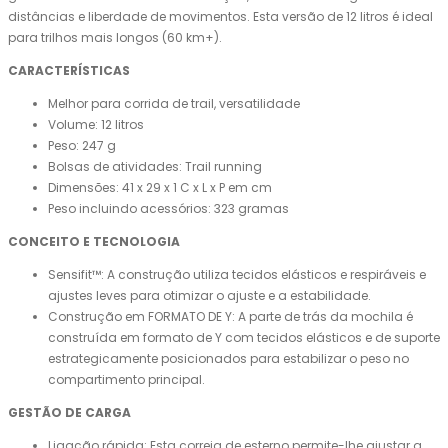
distâncias e liberdade de movimentos. Esta versão de 12 litros é ideal
para trilhos mais longos (60 km+).
CARACTERÍSTICAS
Melhor para corrida de trail, versatilidade
Volume: 12 litros
Peso: 247 g
Bolsas de atividades: Trail running
Dimensões: 41 x 29 x 1 C x L x P em cm
Peso incluindo acessórios: 323 gramas
CONCEITO E TECNOLOGIA
Sensifit™: A construção utiliza tecidos elásticos e respiráveis ​​e
ajustes leves para otimizar o ajuste e a estabilidade.
Construção em FORMATO DE Y: A parte de trás da mochila é
construída em formato de Y com tecidos elásticos e de suporte
estrategicamente posicionados para estabilizar o peso no
compartimento principal.
GESTÃO DE CARGA
Ligação rápida: Esta correia de esterno permite-lhe ajustar a