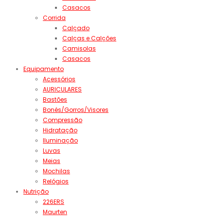
Casacos
Corrida
Calçado
Calças e Calções
Camisolas
Casacos
Equipamento
Acessórios
AURICULARES
Bastões
Bonés/Gorros/Visores
Compressão
Hidratação
Iluminação
Luvas
Meias
Mochilas
Relógios
Nutrição
226ERS
Maurten