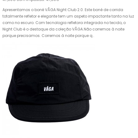
Apresentamos o boné VÅGA Night Club 2.0. Este boné de corrida
totalmente refletor e elegante tem um aspeto impactante tanto na luz
como no escuro. Com tecnologia refletora integrada no tecido, o
Night Club é o destaque da coleção VÅGA.Não corremos à noite
porque precisamos. Corremos à noite porque q..