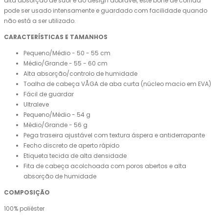
alta absorção de suor e ao design dobrável, este boné de corrida
pode ser usado intensamente e guardado com facilidade quando
não está a ser utilizado.
CARACTERÍSTICAS E TAMANHOS
Pequeno/Médio - 50 - 55 cm
Médio/Grande - 55 - 60 cm
Alta absorção/controlo de humidade
Toalha de cabeça VÅGA de aba curta (núcleo macio em EVA)
Fácil de guardar
Ultraleve
Pequeno/Médio - 54 g
Médio/Grande - 56 g
Pega traseira ajustável com textura áspera e antiderrapante
Fecho discreto de aperto rápido
Etiqueta tecida de alta densidade
Fita de cabeça acolchoada com poros abertos e alta
absorção de humidade
COMPOSIÇÃO
100% poliéster