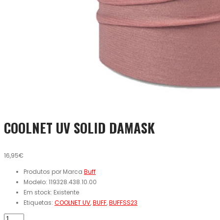
COOLNET UV SOLID DAMASK
16,95€
Produtos por Marca
Buff
Modelo:
119328.438.10.00
Em stock:
Existente
Etiquetas:
COOLNET UV
,
BUFF
,
BUFFSS23