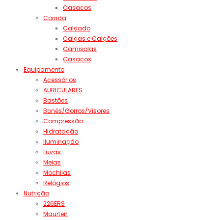
Casacos
Corrida
Calçado
Calças e Calções
Camisolas
Casacos
Equipamento
Acessórios
AURICULARES
Bastões
Bonés/Gorros/Visores
Compressão
Hidratação
Iluminação
Luvas
Meias
Mochilas
Relógios
Nutrição
226ERS
Maurten