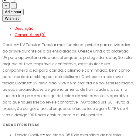
Adicionar
Wishlist
Descrição
Comentários (0)
Coolnet® UV Tubular: Tubular multifuncional perfeito para atividades
ao ar livre durante os dias ensolarados. Oferece uma alta proteção
UV para aproveitar a vida ao sol enquanto protege da radiação solar
prejudicial. Leve, respirável e confortável, este tubular é um
companheiro ideal para corrida, ciclismo e caminhada, bem como
para escalada, trekking ou motociclismo. Conhece o mais novo
tecido Coolnet® UV reciclado. 95% de microfibra de poliéster reciclado,
as suas propriedades de gerenciamento de humidade afastam o
suor da tua pele e no design de tecido de resfriamento evaporativo
para que fiques fresco, leve e confortável. AO fabrico UPF 50+ evita a
exposição perigosa ao sol enquanto oferece tecelagem ULTRA de 4
vias e design 100% sem costura para o ajuste perfeito.
CARACTERISTICAS
Tecido CoolNet® reciclado: 95% de microfibra de poliéster