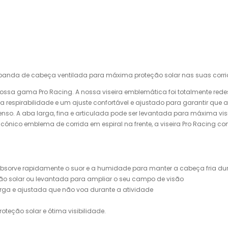
 banda de cabeça ventilada para máxima proteção solar nas suas corri
nossa gama Pro Racing. A nossa viseira emblemática foi totalmente red
 respirabilidade e um ajuste confortável e ajustado para garantir que
nso. A aba larga, fina e articulada pode ser levantada para máxima visi
 icónico emblema de corrida em espiral na frente, a viseira Pro Racin
 absorve rapidamente o suor e a humidade para manter a cabeça fria dur
ção solar ou levantada para ampliar o seu campo de visão
arga e ajustada que não voa durante a atividade
oteção solar e ótima visibilidade.