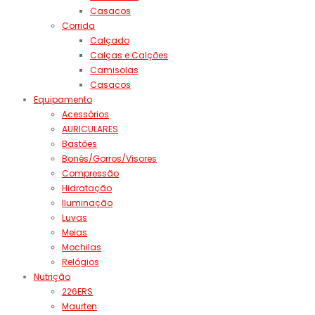
Casacos
Corrida
Calçado
Calças e Calções
Camisolas
Casacos
Equipamento
Acessórios
AURICULARES
Bastões
Bonés/Gorros/Visores
Compressão
Hidratação
Iluminação
Luvas
Meias
Mochilas
Relógios
Nutrição
226ERS
Maurten