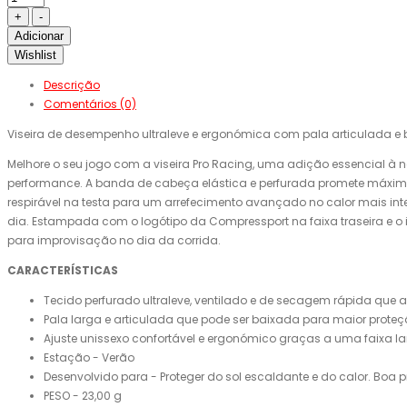
Adicionar
Wishlist
Descrição
Comentários (0)
Viseira de desempenho ultraleve e ergonómica com pala articulada e
Melhore o seu jogo com a viseira Pro Racing, uma adição essencial à 
performance. A banda de cabeça elástica e perfurada promete máxima
respirável na testa para um arrefecimento avançado no calor mais inte
dia. Estampada com o logótipo da Compressport na faixa traseira e o
para improvisação no dia da corrida.
CARACTERÍSTICAS
Tecido perfurado ultraleve, ventilado e de secagem rápida que
Pala larga e articulada que pode ser baixada para maior prote
Ajuste unissexo confortável e ergonómico graças a uma faixa l
Estação - Verão
Desenvolvido para - Proteger do sol escaldante e do calor. Boa pr
PESO - 23,00 g