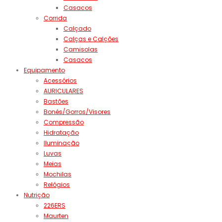
Casacos
Corrida
Calçado
Calças e Calções
Camisolas
Casacos
Equipamento
Acessórios
AURICULARES
Bastões
Bonés/Gorros/Visores
Compressão
Hidratação
Iluminação
Luvas
Meias
Mochilas
Relógios
Nutrição
226ERS
Maurten