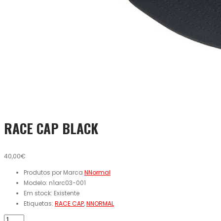
RACE CAP BLACK
40,00€
Produtos por Marca
NNormal
Modelo:
n1arc03-001
Em stock:
Existente
Etiquetas:
RACE CAP
,
NNORMAL