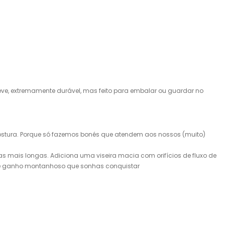
s leve, extremamente durável, mas feito para embalar ou guardar no
 costura. Porque só fazemos bonés que atendem aos nossos (muito)
as mais longas. Adiciona uma viseira macia com orifícios de fluxo de
ado e ganho montanhoso que sonhas conquistar