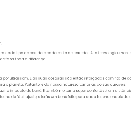
.
para cada tipo de corrida e cada estilo de corredor. Alta tecnologia, ma
e fazer toda a diferença.
da por ultrassom. E as suas costuras são então reforçadas com fita de
ra o planeta. Portanto, é da nossa natureza tornar as coisas duráveis.
uzir o impacto do boné. E também o torna super confortável em distânci
um fecho de fácil ajuste, e terás um boné feito para cada terreno ondul