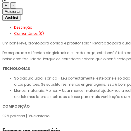
Adicionar
Wishlist
Descrição
Comentários (0)
Um boné leve, pronto para corrida e protetor solar. Reforçado para durar
De preparado a técnico, singletrack a estrada larga, este boné é feito 
bolso com facilidade. Porque os corredores sabem que o boné certo pod
TECNOLOGIAS
Soldadura ultra-sónica - Leu correctamente: este boné é solda
altos padrões. Se substituires menos engrenagens, isso é bom pa
Menos materiais. Melhor. - Usar menos material ajuda-nos a red
ar, detalhes laterais cortados a laser para mais ventilação e 
COMPOSIÇÃO
97% poliéster | 3% elastano
Escreva um comentário