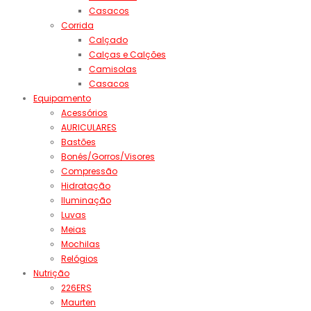
Casacos
Corrida
Calçado
Calças e Calções
Camisolas
Casacos
Equipamento
Acessórios
AURICULARES
Bastões
Bonés/Gorros/Visores
Compressão
Hidratação
Iluminação
Luvas
Meias
Mochilas
Relógios
Nutrição
226ERS
Maurten