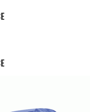
CE
CE