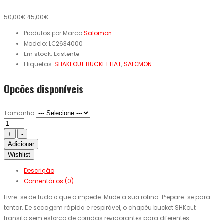
50,00€
45,00€
Produtos por Marca
Salomon
Modelo:
LC2634000
Em stock:
Existente
Etiquetas:
SHAKEOUT BUCKET HAT
,
SALOMON
Opcões disponíveis
Tamanho
Adicionar
Wishlist
Descrição
Comentários (0)
Livre-se de tudo o que o impede. Mude a sua rotina. Prepare-se para
tentar. De secagem rápida e respirável, o chapéu bucket SHKout
transita sem esforço de corridas revigorantes para diferentes