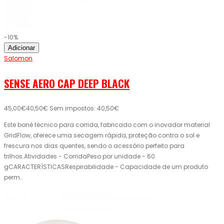
-10%
Adicionar
Salomon
SENSE AERO CAP DEEP BLACK
45,00€
40,50€
Sem impostos: 40,50€
Este boné técnico para corrida, fabricado com o inovador material
GridFlow, oferece uma secagem rápida, proteção contra o sol e
frescura nos dias quentes, sendo o acessório perfeito para
trilhos.Atividades - CorridaPeso por unidade - 60
gCARACTERÍSTICASRespirabilidade - Capacidade de um produto
perm..