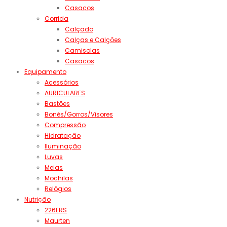
Casacos
Corrida
Calçado
Calças e Calções
Camisolas
Casacos
Equipamento
Acessórios
AURICULARES
Bastões
Bonés/Gorros/Visores
Compressão
Hidratação
Iluminação
Luvas
Meias
Mochilas
Relógios
Nutrição
226ERS
Maurten