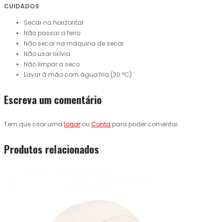
CUIDADOS
Secar na horizontal
Não passar a ferro
Não secar na máquina de secar
Não usar lixívia
Não limpar a seco
Lavar à mão com água fria (30 °C)
Escreva um comentário
Tem que criar uma
logar
ou
Conta
para poder comentar.
Produtos relacionados