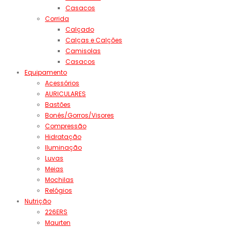
Casacos
Corrida
Calçado
Calças e Calções
Camisolas
Casacos
Equipamento
Acessórios
AURICULARES
Bastões
Bonés/Gorros/Visores
Compressão
Hidratação
Iluminação
Luvas
Meias
Mochilas
Relógios
Nutrição
226ERS
Maurten