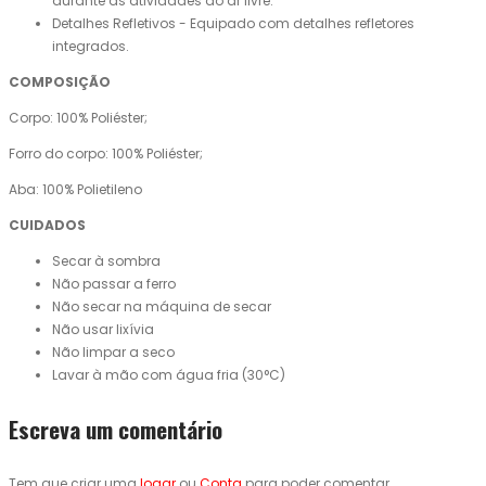
durante as atividades ao ar livre.
Detalhes Refletivos - Equipado com detalhes refletores
integrados.
COMPOSIÇÃO
Corpo: 100% Poliéster;
Forro do corpo: 100% Poliéster;
Aba: 100% Polietileno
CUIDADOS
Secar à sombra
Não passar a ferro
Não secar na máquina de secar
Não usar lixívia
Não limpar a seco
Lavar à mão com água fria (30°C)
Escreva um comentário
Tem que criar uma
logar
ou
Conta
para poder comentar.