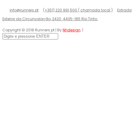
info@runners.pt
(+351) 220 991 500 ( chamada local )
Estrada
Exterior da Circunvalação, 2420. 4435-185 Rio Tinto.
Copyright © 2018 Runners.pt | By
Nhdesign
. |