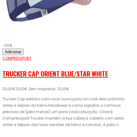
-30%
Adicionar
COMPRESSPORT
TRUCKER CAP ORIENT BLUE/STAR WHITE
30,00€
21,00€
Sem impostos: 21,00€
Trucker Cap estiloso com visor curvo para um look descontraído
antes e depois do treino.Headwear é como sapatos e camisas:
precisas de (pelo menos) um para cada situação. O boné
Compressport Trucker mantém a tua cabeça coberta com estilo
antes e depois das tuas sessões de treino e corridas. A pala c..