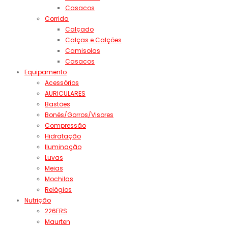
Casacos
Corrida
Calçado
Calças e Calções
Camisolas
Casacos
Equipamento
Acessórios
AURICULARES
Bastões
Bonés/Gorros/Visores
Compressão
Hidratação
Iluminação
Luvas
Meias
Mochilas
Relógios
Nutrição
226ERS
Maurten