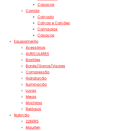
Casacos
Corrida
Calçado
Calças e Calções
Camisolas
Casacos
Equipamento
Acessórios
AURICULARES
Bastões
Bonés/Gorros/Visores
Compressão
Hidratação
Iluminação
Luvas
Meias
Mochilas
Relógios
Nutrição
226ERS
Maurten