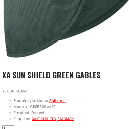
XA SUN SHIELD GREEN GABLES
20,00€
18,00€
Produtos por Marca
Salomon
Modelo:
LC1315800.ss20
Em stock:
Existente
Etiquetas:
XA SUN SHIELD
,
SALOMON