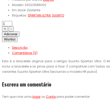
Modelo:
SS022688000
Em stock:
Existente
Etiquetas:
SPARTAN ULTRA
,
SUUNTO
Adicionar
Wishlist
Descrição
Comentários (0)
Esta é a bracelete original p
ara o relógio
Suunto
Spartan
Ultra.
O kit
inclui
a bracelete
e
os
pinos
para a fixar
.
É compatível com todas as
variantes
Suunto
Spartan
Ultra
(excluindo
o modelo
HR
pulso
)
.
Escreva um comentário
Tem que criar uma
logar
ou
Conta
para poder comentar.