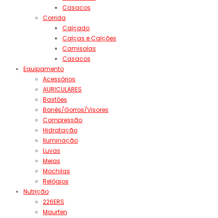
Casacos
Corrida
Calçado
Calças e Calções
Camisolas
Casacos
Equipamento
Acessórios
AURICULARES
Bastões
Bonés/Gorros/Visores
Compressão
Hidratação
Iluminação
Luvas
Meias
Mochilas
Relógios
Nutrição
226ERS
Maurten