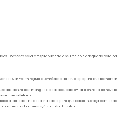
os. Oferecem calor e respirabilidade, o seu tecido é adequado para ec
ncedSkin Warm regula o termóstato do seu corpo para que se mantenha 
 usados ​​dentro das mangas do casaco, para evitar a entrada de nev
nserções refletoras.
special aplicado no dedo indicador para que possa interagir com o te
o consegue uma boa sensação à volta do pulso.