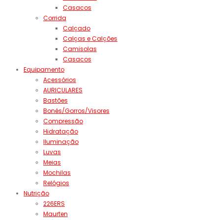
Casacos
Corrida
Calçado
Calças e Calções
Camisolas
Casacos
Equipamento
Acessórios
AURICULARES
Bastões
Bonés/Gorros/Visores
Compressão
Hidratação
Iluminação
Luvas
Meias
Mochilas
Relógios
Nutrição
226ERS
Maurten