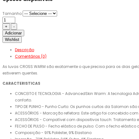
Tamanho
Adicionar
Wishlist
Descrição
Comentários (0)
As luvas CROSS WARM são exatamente o que precisa para os dias gelad
estiverem quentes.
CARACTERISTICAS
CONCEITO E TECNOLOGIA - AdvancedSkin Warm: A tecnologia Adva
conforto.
TIPO DE PUNHO - Punho Curto: Os punhos curtos da Salomon são
ACESSÓRIOS - Marcação refletora: Este artigo foi concebido com i
ACESSÓRIOS - Compatível com dispositivos touch: Tratamento e
FECHO DE PULSO - Fecho elástico de pulso: Com o fecho elástic
Composição - 91% Poliéster, 9% Elastano