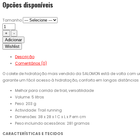
Opcões disponíveis
Tamanho
Adicionar
Wishlist
Descrição
Comentários (0)
O colete de hidratação mais vendido da SALOMON está de volta com um n
garante um fácil acesso à hidratação, conforto em longas distâncias 
Melhor para corrida de trail, versatilidade
Volume: 5 litros
Peso: 203 g
Actividade: Trail running
Dimensões: 38 x 28 x 1 C x L x P em cm
Peso incluindo acessórios: 281 gramas
CARACTERÍSTICAS E TECIDOS