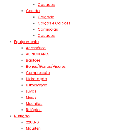
Casacos
Corrida
Calçado
Calças e Calções
Camisolas
Casacos
Equipamento
Acessórios
AURICULARES
Bastões
Bonés/Gorros/Visores
Compressão
Hidratação
Iluminação
Luvas
Meias
Mochilas
Relógios
Nutrição
226ERS
Maurten