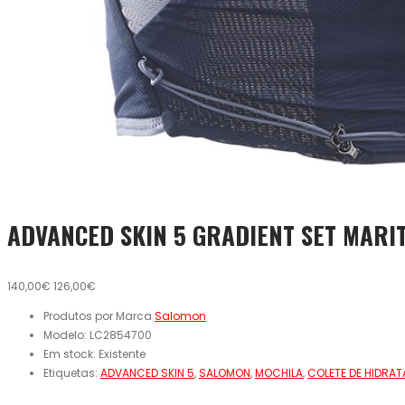
ADVANCED SKIN 5 GRADIENT SET MARI
140,00€
126,00€
Produtos por Marca
Salomon
Modelo:
LC2854700
Em stock:
Existente
Etiquetas:
ADVANCED SKIN 5
,
SALOMON
,
MOCHILA
,
COLETE DE HIDRA