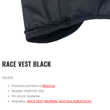
RACE VEST BLACK
135,00€
Produtos por Marca
NNormal
Modelo:
N1ARV02-002
Em stock:
Existente
Etiquetas:
RACE VEST
,
NNORMAL
,
MOCHILA HIDRATAÇAO