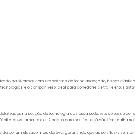
zado da NNormal, com um sistema de fecho avançado, bolsos elásticos 
ecnologias, é o companheiro ideal para corredores de trail e entusiasta
 detalhados na secção de tecnologia da nossa sede, este colete de co
ácil manuseamento e os 2 bolsos para soft flasks já não têm malha salt
tuída por um elástico mais durável, garantindo que as soft flasks se m