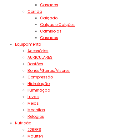
Casacos
Corrida
Calçado
Calças e Calções
Camisolas
Casacos
Equipamento
Acessórios
AURICULARES
Bastões
Bonés/Gorros/Visores
Compressão
Hidratação
Iluminação
Luvas
Meias
Mochilas
Relógios
Nutrição
226ERS
Maurten