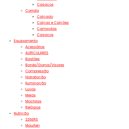
Casacos
Corrida
Calçado
Calças e Calções
Camisolas
Casacos
Equipamento
Acessórios
AURICULARES
Bastões
Bonés/Gorros/Visores
Compressão
Hidratação
Iluminação
Luvas
Meias
Mochilas
Relógios
Nutrição
226ERS
Maurten