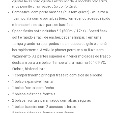
ajustes leves para ajuste e estabilidade. A mochila não salta,
mas permite uma respiração confortável.
Compatível com porta bastões (custom quiver) - atualiza a 
tua mochila com o porta bastões, fornecendo acesso rápido 
e transporte estável para os bastões. 
Speed ​​flasks soft incluídas * 2 (500ml / 17oz) - Speed ​​flask 
soft é rápido e fácil de encher, beber e limpar. Tem uma 
tampa grande na qual  podes inserir cubos de gelo e enchê-
los rapidamente. A válvula phaser permite alto fluxo sem 
vazamento. As partes superior e inferior moldadas do frasco 
deslizam para um bolso. Temperatura máxima 60 ° C PVC, 
ftalato, bisfenol livre.
1 compartimento principal traseiro com alça de silicone
1 bolso expansível frontal
1 bolso frontal com fecho
2 bolsos elásticos frontais
2 bolsos frontais para frasco com alças seguras
1 bolso traseiro com 2 acessos laterais