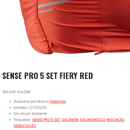
SENSE PRO 5 SET FIERY RED
160,00€
104,00€
Produtos por Marca
Salomon
Modelo:
LC1761200
Em stock:
Existente
Etiquetas:
SENSE PRO 5 SET
,
SALOMON
,
SALOMONSS22
,
MOCHILAS
,
HIDRATAÇÃO