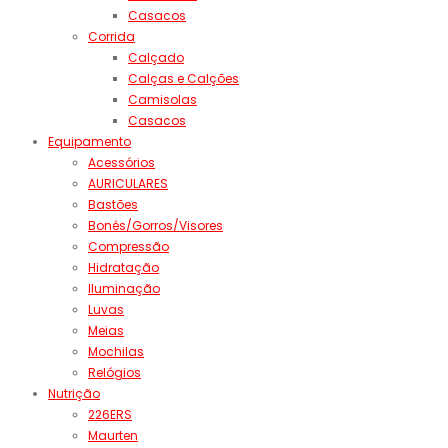
Casacos
Corrida
Calçado
Calças e Calções
Camisolas
Casacos
Equipamento
Acessórios
AURICULARES
Bastões
Bonés/Gorros/Visores
Compressão
Hidratação
Iluminação
Luvas
Meias
Mochilas
Relógios
Nutrição
226ERS
Maurten