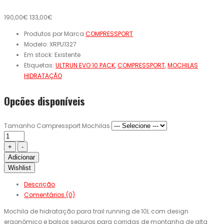
190,00€
133,00€
Produtos por Marca
COMPRESSPORT
Modelo:
XRPU1327
Em stock:
Existente
Etiquetas:
ULTRUN EVO 10 PACK
,
COMPRESSPORT
,
MOCHILAS
HIDRATAÇÃO
Opcões disponíveis
Tamanho Compressport Mochilas
Adicionar
Wishlist
Descrição
Comentários (0)
Mochila de hidratação para trail running de 10L com design
ergonómico e bolsos seguros para corridas de montanha de alta