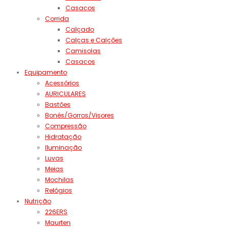
Casacos
Corrida
Calçado
Calças e Calções
Camisolas
Casacos
Equipamento
Acessórios
AURICULARES
Bastões
Bonés/Gorros/Visores
Compressão
Hidratação
Iluminação
Luvas
Meias
Mochilas
Relógios
Nutrição
226ERS
Maurten