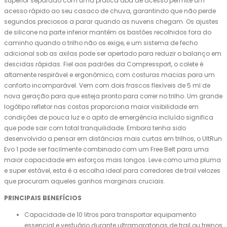
superior separado com uma prática aba de acesso permite um
acesso rápido ao seu casaco de chuva, garantindo que não perde
segundos preciosos a parar quando as nuvens chegam. Os ajustes
de silicone na parte inferior mantêm os bastões recolhidos fora do
caminho quando o trilho não os exige, e um sistema de fecho
adicional sob as axilas pode ser apertado para reduzir o balanço em
descidas rápidas. Fiel aos padrões da Compressport, o colete é
altamente respirável e ergonómico, com costuras macias para um
conforto incomparável. Vem com dois frascos flexíveis de 5 ml de
nova geração para que esteja pronto para correr no trilho. Um grande
logótipo refletor nas costas proporciona maior visibilidade em
condições de pouca luz e o apito de emergência incluído significa
que pode sair com total tranquilidade. Embora tenha sido
desenvolvido a pensar em distâncias mais curtas em trilhos, o UltRun
Evo 1 pode ser facilmente combinado com um Free Belt para uma
maior capacidade em esforços mais longos. Leve como uma pluma
e super estável, esta é a escolha ideal para corredores de trail velozes
que procuram aqueles ganhos marginais cruciais.
PRINCIPAIS BENEFÍCIOS
Capacidade de 10 litros para transportar equipamento
essencial e vestuário durante ultramaratonas de trail ou treinos