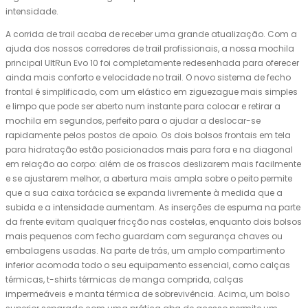
intensidade.
A corrida de trail acaba de receber uma grande atualização. Com a
ajuda dos nossos corredores de trail profissionais, a nossa mochila
principal UltRun Evo 10 foi completamente redesenhada para oferecer
ainda mais conforto e velocidade no trail. O novo sistema de fecho
frontal é simplificado, com um elástico em ziguezague mais simples
e limpo que pode ser aberto num instante para colocar e retirar a
mochila em segundos, perfeito para o ajudar a deslocar-se
rapidamente pelos postos de apoio. Os dois bolsos frontais em tela
para hidratação estão posicionados mais para fora e na diagonal
em relação ao corpo: além de os frascos deslizarem mais facilmente
e se ajustarem melhor, a abertura mais ampla sobre o peito permite
que a sua caixa torácica se expanda livremente à medida que a
subida e a intensidade aumentam. As inserções de espuma na parte
da frente evitam qualquer fricção nas costelas, enquanto dois bolsos
mais pequenos com fecho guardam com segurança chaves ou
embalagens usadas. Na parte de trás, um amplo compartimento
inferior acomoda todo o seu equipamento essencial, como calças
térmicas, t-shirts térmicas de manga comprida, calças
impermeáveis ​​e manta térmica de sobrevivência. Acima, um bolso