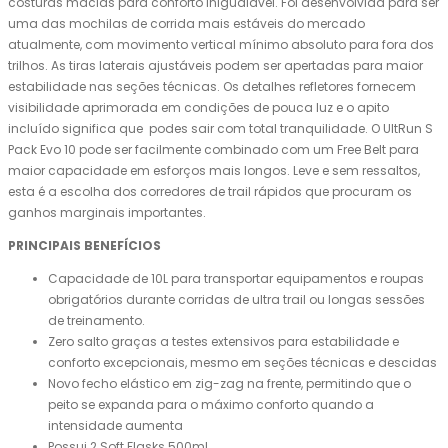
costuras macias para conforto inigualável. Foi desenvolvida para ser
uma das mochilas de corrida mais estáveis ​​do mercado
atualmente, com movimento vertical mínimo absoluto para fora dos
trilhos. As tiras laterais ajustáveis ​​podem ser apertadas para maior
estabilidade nas seções técnicas. Os detalhes refletores fornecem
visibilidade aprimorada em condições de pouca luz e o apito
incluído significa que podes sair com total tranquilidade. O UltRun S
Pack Evo 10 pode ser facilmente combinado com um Free Belt para
maior capacidade em esforços mais longos. Leve e sem ressaltos,
esta é a escolha dos corredores de trail rápidos que procuram os
ganhos marginais importantes.
PRINCIPAIS BENEFÍCIOS
Capacidade de 10L para transportar equipamentos e roupas
obrigatórios durante corridas de ultra trail ou longas sessões
de treinamento.
Zero salto graças a testes extensivos para estabilidade e
conforto excepcionais, mesmo em seções técnicas e descidas
Novo fecho elástico em zig-zag na frente, permitindo que o
peito se expanda para o máximo conforto quando a
intensidade aumenta
Possui 2 Soft Flasks 500ml