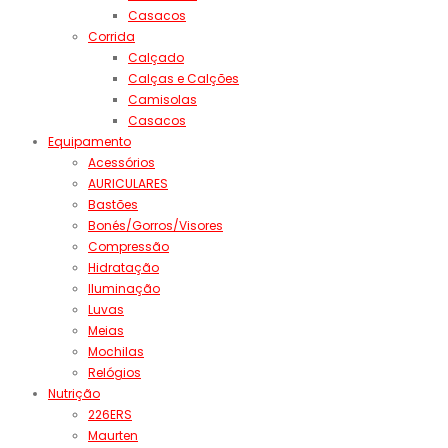
Casacos
Corrida
Calçado
Calças e Calções
Camisolas
Casacos
Equipamento
Acessórios
AURICULARES
Bastões
Bonés/Gorros/Visores
Compressão
Hidratação
Iluminação
Luvas
Meias
Mochilas
Relógios
Nutrição
226ERS
Maurten