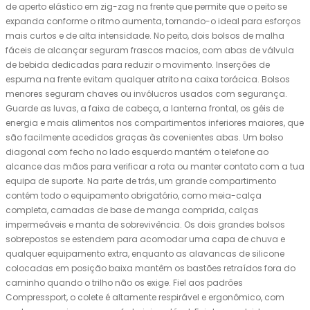
de aperto elástico em zig-zag na frente que permite que o peito se
expanda conforme o ritmo aumenta, tornando-o ideal para esforços
mais curtos e de alta intensidade. No peito, dois bolsos de malha
fáceis de alcançar seguram frascos macios, com abas de válvula
de bebida dedicadas para reduzir o movimento. Inserções de
espuma na frente evitam qualquer atrito na caixa torácica. Bolsos
menores seguram chaves ou invólucros usados ​​com segurança.
Guarde as luvas, a faixa de cabeça, a lanterna frontal, os géis de
energia e mais alimentos nos compartimentos inferiores maiores, que
são facilmente acedidos ​​graças às covenientes abas. Um bolso
diagonal com fecho no lado esquerdo mantém o telefone ao
alcance das mãos para verificar a rota ou manter contato com a tua
equipa de suporte. Na parte de trás, um grande compartimento
contém todo o equipamento obrigatório, como meia-calça
completa, camadas de base de manga comprida, calças
impermeáveis ​​e manta de sobrevivência. Os dois grandes bolsos
sobrepostos se estendem para acomodar uma capa de chuva e
qualquer equipamento extra, enquanto as alavancas de silicone
colocadas em posição baixa mantêm os bastões retraídos fora do
caminho quando o trilho não os exige. Fiel aos padrões
Compressport, o colete é altamente respirável e ergonômico, com