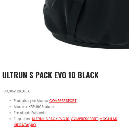
ULTRUN S PACK EVO 10 BLACK
180,00€
126,00€
Produtos por Marca
COMPRESSPORT
Modelo:
XBPU606.black
Em stock:
Existente
Etiquetas:
ULTRUN S PACK EVO 10
,
COMPRESSPORT
,
MOCHILAS
HIDRATAÇÃO