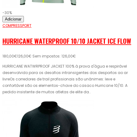
-30%
Adicionar
COMPRESSPORT
HURRICANE WATERPROOF 10/10 JACKET ICE FLOW
180,00€
126,00€
Sem impostos: 126,00€
HURRICANE WATWRPROOF JACKET 100% à prova d'água e respirável
desenvolvido para os desafios intransigentes dos desportos ao ar
livreOs corredores de trail profissionais são unânimes: leve e
confortável são os elementos-chave do casaco Hurricane 10/10. A
pedido insistente de muitos atletas de elite da..