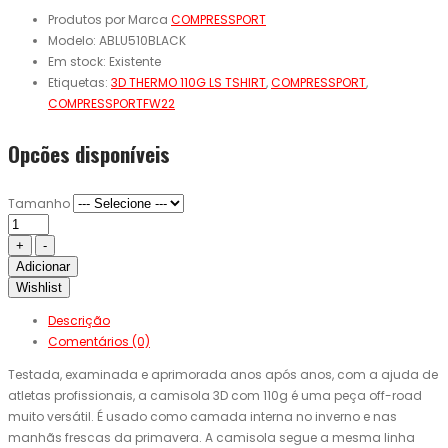
Produtos por Marca
COMPRESSPORT
Modelo:
ABLU510BLACK
Em stock:
Existente
Etiquetas:
3D THERMO 110G LS TSHIRT
,
COMPRESSPORT
,
COMPRESSPORTFW22
Opcões disponíveis
Tamanho
Adicionar
Wishlist
Descrição
Comentários (0)
Testada, examinada e aprimorada anos após anos, com a ajuda de
atletas profissionais, a camisola 3D com 110g é uma peça off-road
muito versátil. É usado como camada interna no inverno e nas
manhãs frescas da primavera. A camisola segue a mesma linha