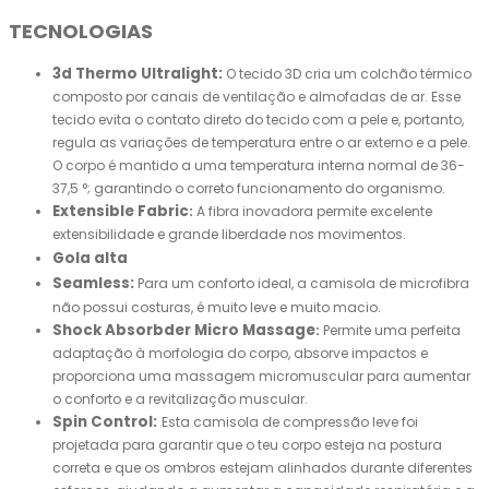
TECNOLOGIAS
3d Thermo Ultralight:
O tecido 3D cria um colchão térmico
composto por canais de ventilação e almofadas de ar. Esse
tecido evita o contato direto do tecido com a pele e, portanto,
regula as variações de temperatura entre o ar externo e a pele.
O corpo é mantido a uma temperatura interna normal de 36-
37,5 °; garantindo o correto funcionamento do organismo.
Extensible Fabric
:
A fibra inovadora permite excelente
extensibilidade e grande liberdade nos movimentos.
Gola alta
Seamless:
Para um conforto ideal, a camisola de microfibra
não possui costuras, é muito leve e muito macio.
Shock Absorbder Micro Massage
:
Permite uma perfeita
adaptação à morfologia do corpo, absorve impactos e
proporciona uma massagem micromuscular para aumentar
o conforto e a revitalização muscular.
Spin Control:
Esta camisola de compressão leve foi
projetada para garantir que o teu corpo esteja na postura
correta e que os ombros estejam alinhados durante diferentes