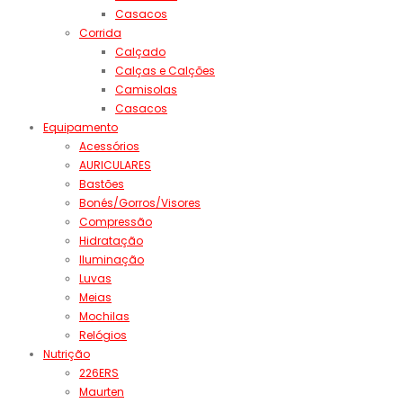
Casacos
Corrida
Calçado
Calças e Calções
Camisolas
Casacos
Equipamento
Acessórios
AURICULARES
Bastões
Bonés/Gorros/Visores
Compressão
Hidratação
Iluminação
Luvas
Meias
Mochilas
Relógios
Nutrição
226ERS
Maurten