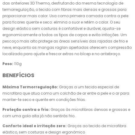
das anteriores 3D Thermo, desfrutando da mesma tecnologia de
termorregulação, o tecido com fibras mais densas e grossas para
proporcionar mais calor. Usa como primeira camada contra a pele
para ficares quente e seco: elimina o suor e retém o calor. O seu
design elástico sem costuras é confortável e durável, ajusta-se
ergonomicamente a todos os tipos de corpos e evita irritações. Um
pescoço mais alto protege as áreas sensíveis das rajadas de frio e
neve, enquanto as mangas raglan apertadas oferecem compressão
localizada para ajuste e frescor extras no bícep e no antebraço.
Peso:
110g
BENEFÍCIOS
Máxima Termorregulação:
Graças a um tecido especial de
microfibra que atua como um colchão de ar entre a pele e o ar para
manter-te seco e quente em condições frias.
Proteção contra o frio:
Graças às microfibras densas e grossas e
com uma gola alta já não sentirás frio.
Conforto ideal e irritação zero:
Graças ao tecido de microfibra
elástico, sem costuras e design ergonômico