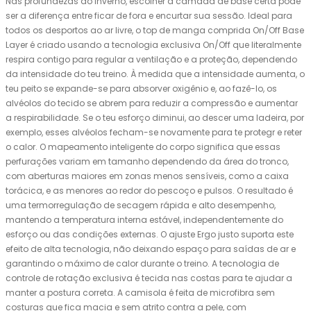
Nas profundezas do inverno, escolher a camada de base certa pode
ser a diferença entre ficar de fora e encurtar sua sessão. Ideal para
todos os desportos ao ar livre, o top de manga comprida On/Off Base
Layer é criado usando a tecnologia exclusiva On/Off que literalmente
respira contigo para regular a ventilação e a proteção, dependendo
da intensidade do teu treino. À medida que a intensidade aumenta, o
teu peito se expande-se para absorver oxigênio e, ao fazê-lo, os
alvéolos do tecido se abrem para reduzir a compressão e aumentar
a respirabilidade. Se o teu esforço diminui, ao descer uma ladeira, por
exemplo, esses alvéolos fecham-se novamente para te protegr e reter
o calor. O mapeamento inteligente do corpo significa que essas
perfurações variam em tamanho dependendo da área do tronco,
com aberturas maiores em zonas menos sensíveis, como a caixa
torácica, e as menores ao redor do pescoço e pulsos. O resultado é
uma termorregulação de secagem rápida e alto desempenho,
mantendo a temperatura interna estável, independentemente do
esforço ou das condições externas. O ajuste Ergo justo suporta este
efeito de alta tecnologia, não deixando espaço para saídas de ar e
garantindo o máximo de calor durante o treino. A tecnologia de
controle de rotação exclusiva é tecida nas costas para te ajudar a
manter a postura correta. A camisola é feita de microfibra sem
costuras que fica macia e sem atrito contra a pele, com