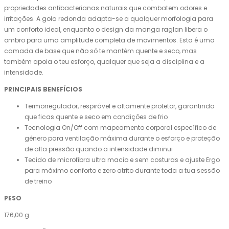
propriedades antibacterianas naturais que combatem odores e
irritações. A gola redonda adapta-se a qualquer morfologia para
um conforto ideal, enquanto o design da manga raglan libera o
ombro para uma amplitude completa de movimentos. Esta é uma
camada de base que não só te mantém quente e seco, mas
também apoia o teu esforço, qualquer que seja a disciplina e a
intensidade.
PRINCIPAIS BENEFÍCIOS
Termorregulador, respirável e altamente protetor, garantindo
que ficas quente e seco em condições de frio
Tecnologia On/Off com mapeamento corporal específico de
gênero para ventilação máxima durante o esforço e proteção
de alta pressão quando a intensidade diminui
Tecido de microfibra ultra macio e sem costuras e ajuste Ergo
para máximo conforto e zero atrito durante toda a tua sessão
de treino
PESO
176,00 g