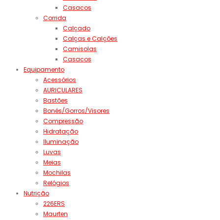
Casacos
Corrida
Calçado
Calças e Calções
Camisolas
Casacos
Equipamento
Acessórios
AURICULARES
Bastões
Bonés/Gorros/Visores
Compressão
Hidratação
Iluminação
Luvas
Meias
Mochilas
Relógios
Nutrição
226ERS
Maurten