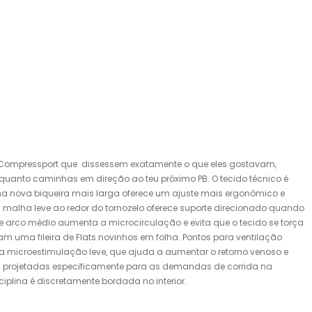
a Compressport que dissessem exatamente o que eles gostavam,
quanto caminhas em direção ao teu próximo PB. O tecido técnico é
 nova biqueira mais larga oferece um ajuste mais ergonômico e
 malha leve ao redor do tornozelo oferece suporte direcionado quando
e arco médio aumenta a microcirculação e evita que o tecido se torça
cam uma fileira de Flats novinhos em folha. Pontos para ventilação
ma microestimulação leve, que ajuda a aumentar o retorno venoso e
ias projetadas especificamente para as demandas de corrida na
ciplina é discretamente bordada no interior.