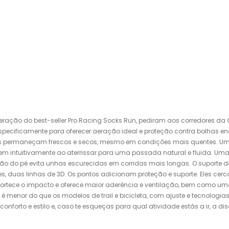
eração do best-seller Pro Racing Socks Run, pediram aos corredores d
specificamente para oferecer aeração ideal e proteção contra bolhas en
és permaneçam frescos e secos, mesmo em condições mais quentes. Uma
m intuitivamente ao aterrissar para uma passada natural e fluida. Uma
ão do pé evita unhas escurecidas em corridas mais longas. O suporte d
les, duas linhas de 3D. Os pontos adicionam proteção e suporte. Eles cer
amortece o impacto e oferece maior aderência e ventilação, bem como u
é menor do que os modelos de trail e bicicleta, com ajuste e tecnolog
orto e estilo e, caso te esqueças para qual atividade estás a ir, a dis