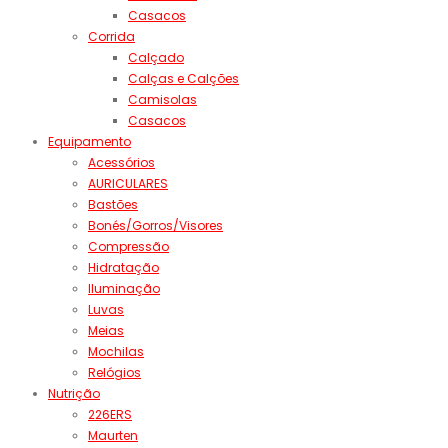
Casacos
Corrida
Calçado
Calças e Calções
Camisolas
Casacos
Equipamento
Acessórios
AURICULARES
Bastões
Bonés/Gorros/Visores
Compressão
Hidratação
Iluminação
Luvas
Meias
Mochilas
Relógios
Nutrição
226ERS
Maurten