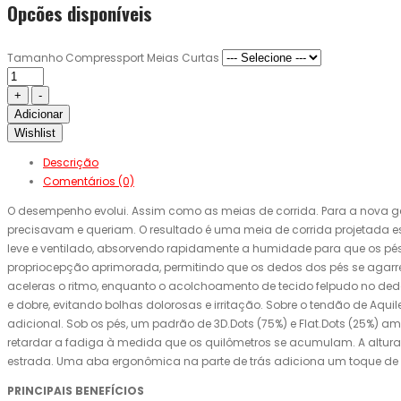
Opcões disponíveis
Tamanho Compressport Meias Curtas
Adicionar
Wishlist
Descrição
Comentários (0)
O desempenho evolui. Assim como as meias de corrida. Para a nova g
precisavam e queriam. O resultado é uma meia de corrida projetada e
leve e ventilado, absorvendo rapidamente a humidade para que os p
propriocepção aprimorada, permitindo que os dedos dos pés se agarre
aceleras o ritmo, enquanto o acolchoamento de tecido felpudo no ded
e dobre, evitando bolhas dolorosas e irritação. Sobre o tendão de Aqui
adicional. Sob os pés, um padrão de 3D.Dots (75%) e Flat.Dots (25%) 
retardar a fadiga à medida que os quilômetros se acumulam. A altura 
estrada. Uma aba ergonômica na parte de trás adiciona um toque de conf
PRINCIPAIS BENEFÍCIOS