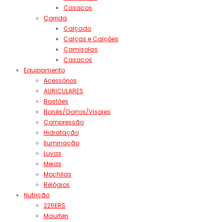
Casacos
Corrida
Calçado
Calças e Calções
Camisolas
Casacos
Equipamento
Acessórios
AURICULARES
Bastões
Bonés/Gorros/Visores
Compressão
Hidratação
Iluminação
Luvas
Meias
Mochilas
Relógios
Nutrição
226ERS
Maurten