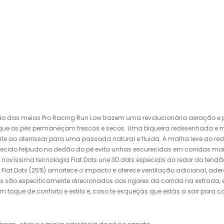
ão das meias Pro Racing Run Low trazem uma revolucionária aeração e p
 que os pés permaneçam frescos e secos. Uma biqueira redesenhada e 
 ao aterrissar para uma passada natural e fluida. A malha leve ao redo
ecido felpudo no dedão do pé evita unhas escurecidas em corridas mai
o. A novíssima tecnologia Flat.Dots une 3D.dots especiais ao redor do t
e Flat.Dots (25%) amortece o impacto e oferece ventilação adicional, 
ias são especificamente direcionados aos rigores da corrida na estrada
ue de conforto e estilo e, caso te esqueças que estás a sair para corre