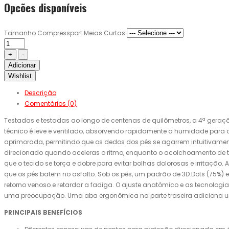
Opcões disponíveis
Tamanho Compressport Meias Curtas
Adicionar
Wishlist
Descrição
Comentários (0)
Testadas e testadas ao longo de centenas de quilômetros, a 4ª geraç
técnico é leve e ventilado, absorvendo rapidamente a humidade para
aprimorada, permitindo que os dedos dos pés se agarrem intuitivamente
direcionado quando aceleras o ritmo, enquanto o acolchoamento de t
que o tecido se torça e dobre para evitar bolhas dolorosas e irritaçã
que os pés batem no asfalto. Sob os pés, um padrão de 3D.Dots (75%) 
retorno venoso e retardar a fadiga. O ajuste anatômico e as tecnolog
uma preocupação. Uma aba ergonômica na parte traseira adiciona um toq
PRINCIPAIS BENEFÍCIOS