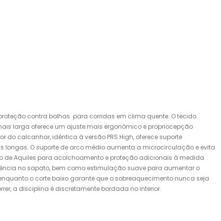
roteção contra bolhas para corridas em clima quente. O tecido
mais larga oferece um ajuste mais ergonômico e propriocepção
r do calcanhar, idêntica à versão PRS High, oferece suporte
s longas. O suporte de arco médio aumenta a microcirculação e evita
endão de Aquiles para acolchoamento e proteção adicionais à medida
aderência no sapato, bem como estimulação suave para aumentar o
, enquanto o corte baixo garante que o sobreaquecimento nunca seja
r, a disciplina é discretamente bordada no interior.