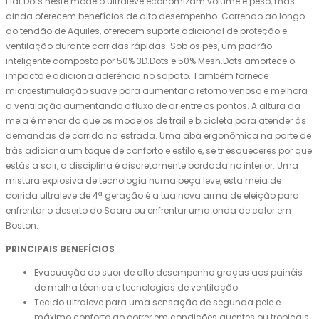
Flat.Dots neste modelo ultraleve economizam volume e peso, mas
ainda oferecem benefícios de alto desempenho. Correndo ao longo
do tendão de Aquiles, oferecem suporte adicional de proteção e
ventilação durante corridas rápidas. Sob os pés, um padrão
inteligente composto por 50% 3D.Dots e 50% Mesh.Dots amortece o
impacto e adiciona aderência no sapato. Também fornece
microestimulação suave para aumentar o retorno venoso e melhora
a ventilação aumentando o fluxo de ar entre os pontos. A altura da
meia é menor do que os modelos de trail e bicicleta para atender às
demandas de corrida na estrada. Uma aba ergonômica na parte de
trás adiciona um toque de conforto e estilo e, se tr esqueceres por que
estás a sair, a disciplina é discretamente bordada no interior. Uma
mistura explosiva de tecnologia numa peça leve, esta meia de
corrida ultraleve de 4ª geração é a tua nova arma de eleição para
enfrentar o deserto do Saara ou enfrentar uma onda de calor em
Boston.
PRINCIPAIS BENEFÍCIOS
Evacuação do suor de alto desempenho graças aos painéis
de malha técnica e tecnologias de ventilação
Tecido ultraleve para uma sensação de segunda pele e
máximo conforto ao correr em condições quentes ou tropicais