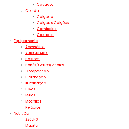
Casacos
Corrida
Calçado
Calças e Calções
Camisolas
Casacos
Equipamento
Acessórios
AURICULARES
Bastões
Bonés/Gorros/Visores
Compressão
Hidratação
Iluminação
Luvas
Meias
Mochilas
Relógios
Nutrição
226ERS
Maurten