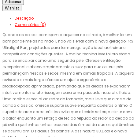
Adicionar
Wishlist
Descrição
Comentários (0)
Quando as coisas começam a aquecer na estrada, é melhor ter um
bom par de meias na mão. E não vais errar com a nova geração PRS
Ultralight Run, projetadas para termorregulação ideal ao treinar e
competir em condições quentes. A malha técnica leve foi projetada
para se encaixar como uma segunda pele. Oferece ventilação
excepcional e absorve rapidamente o suor para que os teus pés
permaneçam frescos e secos, mesmo em climas tropicais. A biqueira
revisada e mais larga oferece um ajuste ergonômico e
propriocepção aprimorada, permitindo que os dedos se expandam
intuitivamente na aterrissagem para uma passada natural e fluida.
Uma malha especial ao redor do tornozelo, mais leve que a meia de
corrida clássica, oferece suporte suave enquanto aceleras o ritmo. O
suporte de arco característico evita que o tecido se torça e irrite com
o calor, enquanto um reforço de tecido felpudo ao redor do dedão do
pé evita que tenhas unhas escurecidas à medida que os quilômetros
se acumulam. Diz adeus às bolhas! A assinatura 3D.Dots e o novo